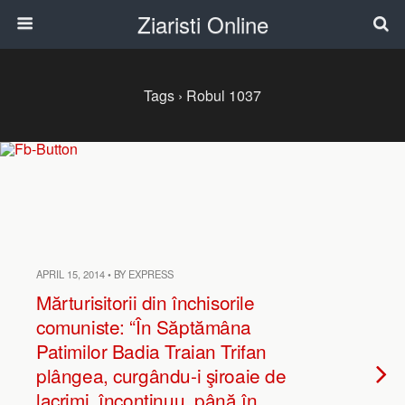
Ziaristi Online
Tags › Robul 1037
APRIL 15, 2014 • BY EXPRESS
Mărturisitorii din închisorile
comuniste: “În Săptămâna
Patimilor Badia Traian Trifan
plângea, curgându-i şiroaie de
lacrimi, încontinuu, până în