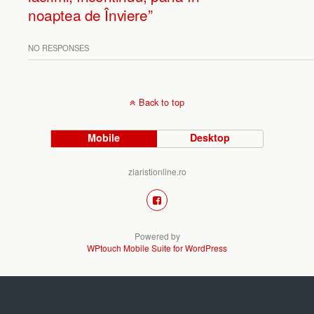
noaptea de Înviere”
NO RESPONSES
Back to top
Mobile
Desktop
ziaristionline.ro
Powered by
WPtouch Mobile Suite for WordPress