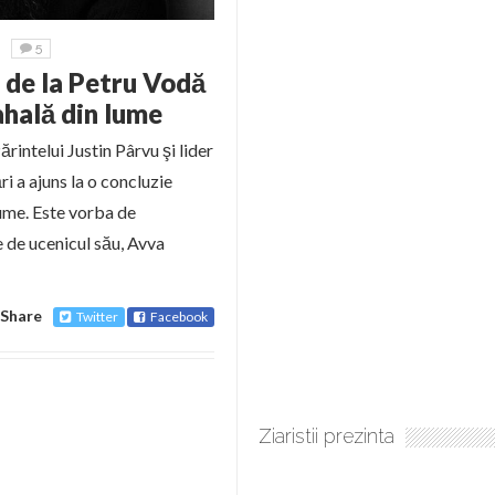
5
 de la Petru Vodă
ahală din lume
rintelui Justin Pârvu şi lider
ări a ajuns la o concluzie
ume. Este vorba de
 de ucenicul său, Avva
Share
Twitter
Facebook
Ziaristii prezinta