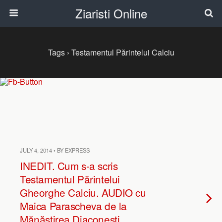
Ziaristi Online
Tags › Testamentul Părintelui Calciu
JULY 4, 2014 • BY EXPRESS
INEDIT. Cum s-a scris
Testamentul Părintelui
Gheorghe Calciu. AUDIO cu
Maica Parascheva de la
Mănăstirea Diaconeşti