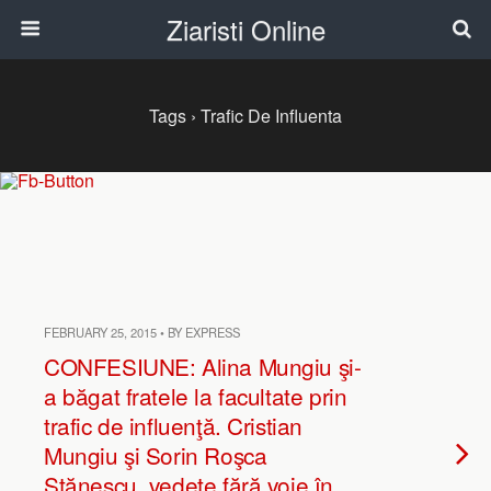
Ziaristi Online
Tags › Trafic De Influenta
FEBRUARY 25, 2015 • BY EXPRESS
CONFESIUNE: Alina Mungiu şi-
a băgat fratele la facultate prin
trafic de influenţă. Cristian
Mungiu şi Sorin Roşca
Stănescu, vedete fără voie în