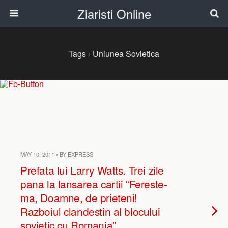
Ziaristi Online
Tags › Uniunea Sovietica
MAY 10, 2011 • BY EXPRESS
Prefata lui Larry Watts. Trei zile
pana la lansarea cartii “Fereste-
ma, Doamne, de prieteni!
Razboiul clandestin al blocului
sovietic cu Romania”.