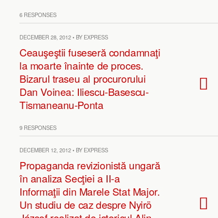
6 RESPONSES
DECEMBER 28, 2012 • BY EXPRESS
Ceauşeştii fuseseră condamnaţi
la moarte înainte de proces.
Bizarul traseu al procurorului
Dan Voinea: Iliescu-Basescu-
Tismaneanu-Ponta
9 RESPONSES
DECEMBER 12, 2012 • BY EXPRESS
Propaganda revizionistă ungară
în analiza Secţiei a II-a
Informaţii din Marele Stat Major.
Un studiu de caz despre Nyirö
József realizat de istoricul Alin