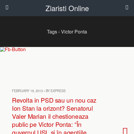
Ziaristi Online
Tags › Victor Ponta
FEBRUARY 19, 2013 • BY EXPRESS
Revolta in PSD sau un nou caz
Ion Stan la orizont? Senatorul
Valer Marian il chestioneaza
public pe Victor Ponta: “În
guvernul USL și în agențiile