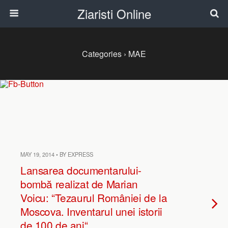
Ziaristi Online
Categories ›
MAE
MAY 19, 2014 • BY EXPRESS
Lansarea documentarului-
bombă realizat de Marian
Voicu: “Tezaurul României de la
Moscova. Inventarul unei istorii
de 100 de ani“