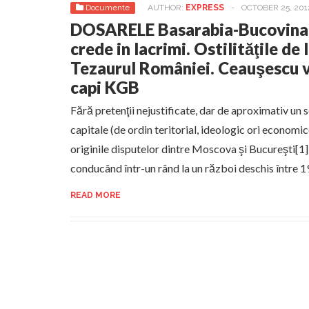
Documente
AUTHOR:
EXPRESS
-
OCTOBER 25, 201
DOSARELE Basarabia-Bucovina.
crede in lacrimi. Ostilităţile de
Tezaurul României. Ceauşescu vs
capi KGB
Fără pretenţii nejustificate, dar de aproximativ un
capitale (de ordin teritorial, ideologic ori economic
originile disputelor dintre Moscova şi Bucureşti[1]
conducând într-un rând la un război deschis între 1
READ MORE