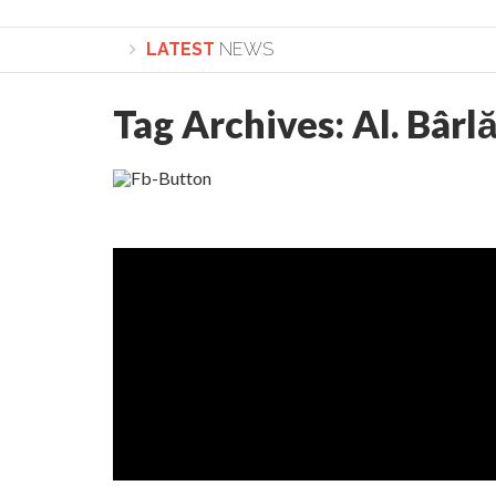
LATEST
NEWS
Tag Archives:
Al. Bâr
Lepădarea de sine și urmarea lui Hristos. Cale