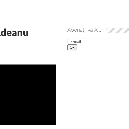
lădeanu
Abonați-vă Aici!
a spre desăvârșire. Gând de duminică de Elena Solunca Moise