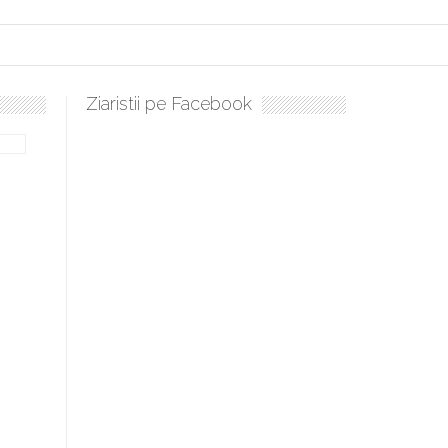
Ziaristii pe Facebook
Sculați, sculați, boieri mari! Sara Nukina are nevoie de ajutorul 