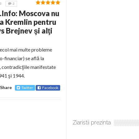
2
2
Info: Moscova nu
 la Kremlin pentru
 Brejnev şi alţi
 secol mai multe probleme
o-financiar) se află la
, contradicţiile manifestate
941 şi 1944.
Share
Twitter
Facebook
Ziaristii prezinta