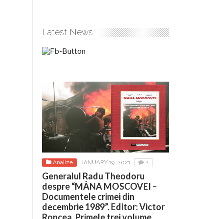
Latest News
Analize
JANUARY 19, 2021
2
Generalul Radu Theodoru
despre “MÂNA MOSCOVEI –
Documentele crimei din
decembrie 1989”. Editor: Victor
Roncea. Primele trei volume