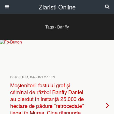
Ziaristi Online
Tags › Banffy
OCTOBER 15, 2014 • BY EXPRESS
Moştenitorii fostului grof şi
criminal de război Banffy Daniel
au pierdut în instanţă 25.000 de
hectare de pădure “retrocedate”
ilegal în Mureş. Cine răspunde