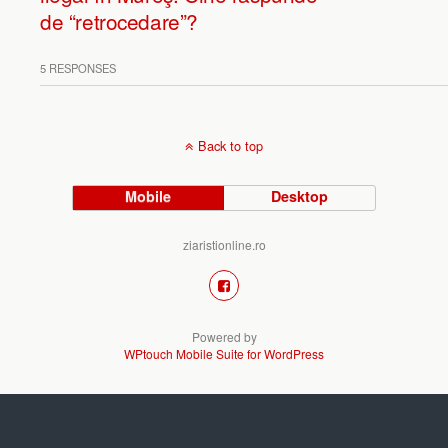
de “retrocedare”?
5 RESPONSES
Back to top
Mobile
Desktop
ziaristionline.ro
Powered by
WPtouch Mobile Suite for WordPress