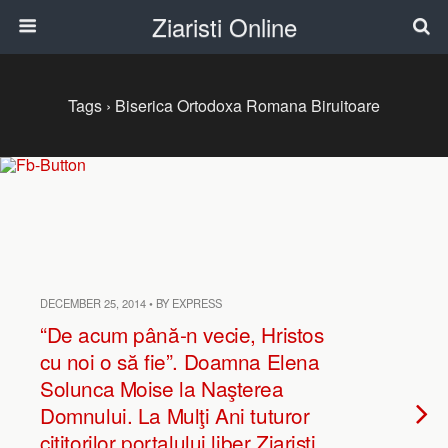
Ziaristi Online
Tags › Biserica Ortodoxa Romana Biruitoare
DECEMBER 25, 2014 • BY EXPRESS
“De acum până-n vecie, Hristos
cu noi o să fie”. Doamna Elena
Solunca Moise la Naşterea
Domnului. La Mulţi Ani tuturor
cititorilor portalului liber Ziarişti