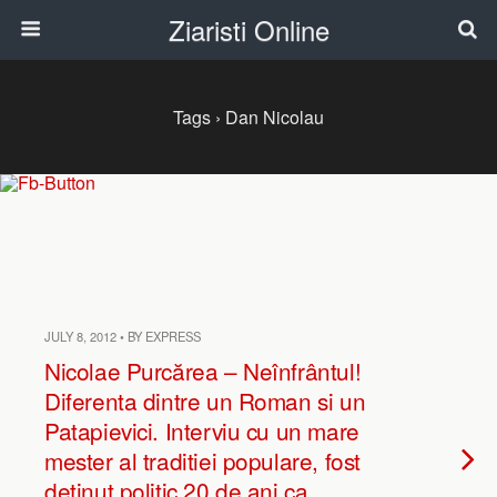
Ziaristi Online
Tags › Dan Nicolau
JULY 8, 2012 • BY EXPRESS
Nicolae Purcărea – Neînfrântul!
Diferenta dintre un Roman si un
Patapievici. Interviu cu un mare
mester al traditiei populare, fost
detinut politic 20 de ani ca