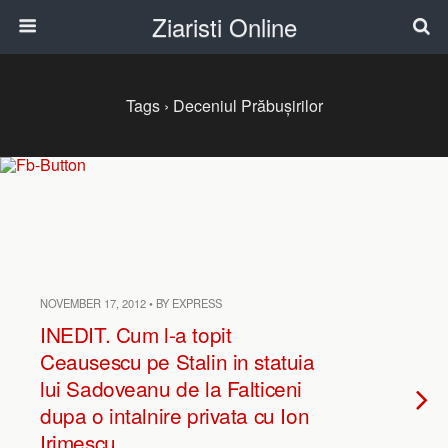
Ziaristi Online
Tags › Deceniul Prăbușirilor
NOVEMBER 17, 2012 • BY EXPRESS
INEDIT. Cum l-a topit
Ceausescu pe Stalin in statuia
lui Sadoveanu de la Falticeni
dupa o intalnire privata cu Ion
Irimescu