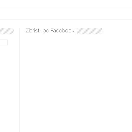
Ziaristii pe Facebook
Sculați, sculați, boieri mari! Sara Nukina are nevoie de ajutorul 