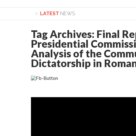
LATEST
NEWS
Tag Archives:
Final Re
Lepădarea de sine și urmarea lui Hristos. Cale
Presidential Commissi
Analysis of the Comm
Dictatorship in Roma