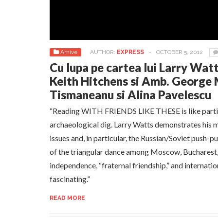
Arhive
AUTHOR:
EXPRESS
-
OCTOBER 5, 2012
Cu lupa pe cartea lui Larry Watts
Keith Hitchens si Amb. George 
Tismaneanu si Alina Pavelescu
“Reading WITH FRIENDS LIKE THESE is like partic
archaeological dig. Larry Watts demonstrates his 
issues and, in particular, the Russian/Soviet push-p
of the triangular dance among Moscow, Bucharest,
independence, “fraternal friendship,” and internation
fascinating.”
READ MORE