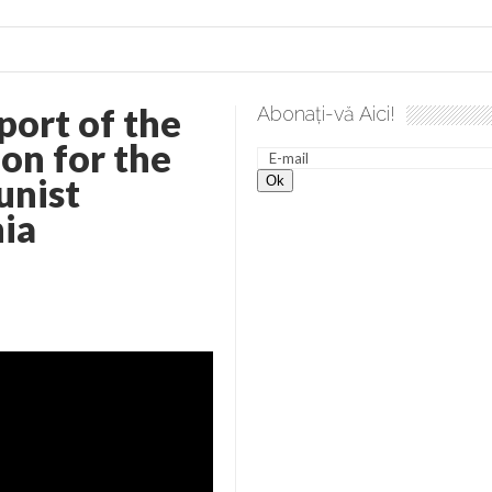
port of the
Abonați-vă Aici!
a spre desăvârșire. Gând de duminică de Elena Solunca Moise
on for the
unist
nia