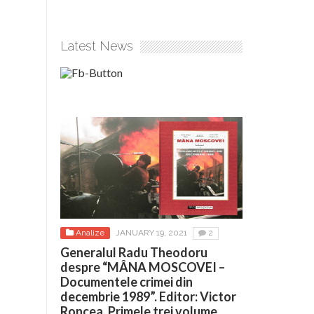
Latest News
Analize
JANUARY 19, 2021
2
Generalul Radu Theodoru
despre “MÂNA MOSCOVEI –
Documentele crimei din
decembrie 1989”. Editor: Victor
Roncea. Primele trei volume