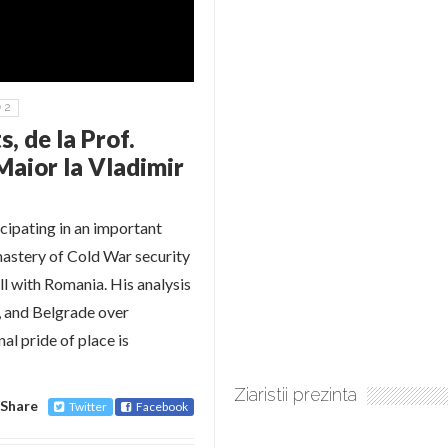
2
, de la Prof.
Maior la Vladimir
ipating in an important
mastery of Cold War security
ull with Romania. His analysis
 and Belgrade over
al pride of place is
Ziaristii prezinta
Share
Twitter
Facebook