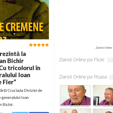
Ziaristi Online
rezintă la
an Bichir
Ziaristi Online pe Flickr
u tricolorul în
ralului Ioan
Ziaristi Online pe Picasa
 Fier”
rții Cruciada Diviziei de
e generalului Ioan
n Bichir.