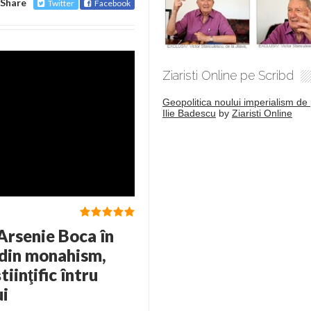
Share
Twitter
Facebook
Ziaristi Online pe Scribd
Geopolitica noului imperialism de 
Ilie Badescu
by
Ziaristi Online
 Arsenie Boca în
 din monahism,
tiinţific întru
ui