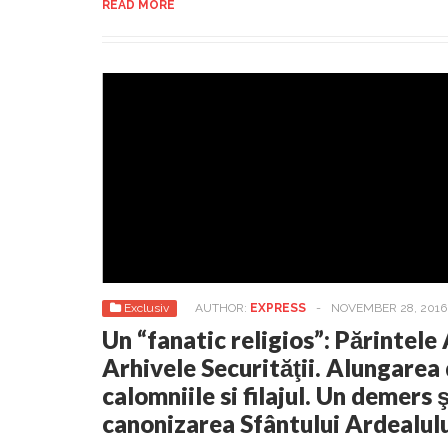
READ MORE
Exclusiv
AUTHOR:
EXPRESS
-
NOVEMBER 28, 2016
Un “fanatic religios”: Părintele
Arhivele Securităţii. Alungarea
calomniile si filajul. Un demers ş
canonizarea Sfântului Ardealul