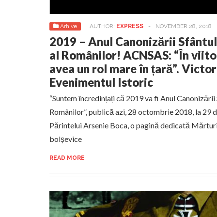
Arhive
AUTHOR:
EXPRESS
-
NOVEMBER 28, 2018
2019 – Anul Canonizării Sfântu
al Românilor! ACNSAS: “În viito
avea un rol mare în țară”. Victo
Evenimentul Istoric
“Suntem încredințați că 2019 va fi Anul Canonizării
Românilor”, publică azi, 28 octombrie 2018, la 29 de
Părintelui Arsenie Boca, o pagină dedicată Mărturis
bolșevice
READ MORE