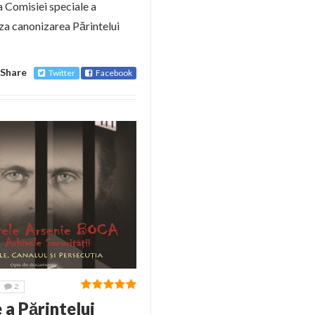
 a Comisiei speciale a
iza canonizarea Părintelui
Share
Twitter
Facebook
2
a Părintelui