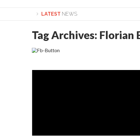
LATEST
NEWS
Tag Archives:
Florian 
Lepădarea de sine și urmarea lui Hristos. Calea spre