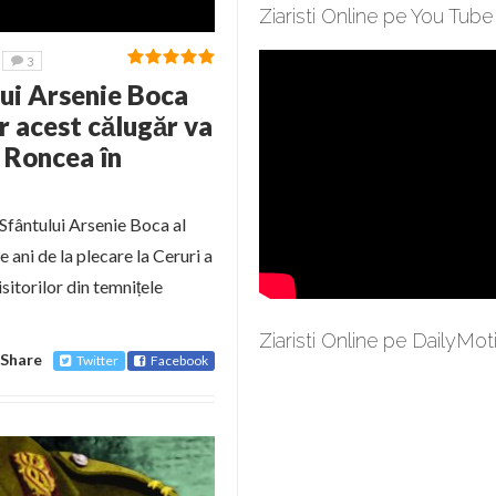
Ziaristi Online pe You Tube
3
lui Arsenie Boca
r acest călugăr va
r Roncea în
 Sfântului Arsenie Boca al
 ani de la plecare la Ceruri a
itorilor din temnițele
Ziaristi Online pe DailyMot
Share
Twitter
Facebook