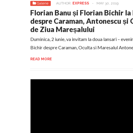
Galerie
AUTHOR:
EXPRESS
-
MAY 30, 2019
Florian Banu și Florian Bichir la
despre Caraman, Antonescu și O
de Ziua Mareșalului
Duminica, 2 iunie, va invitam la doua lansari – eveni
Bichir despre Caraman, Oculta si Maresalul Anton
READ MORE