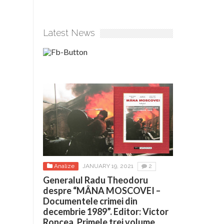
Latest News
Analize
JANUARY 19, 2021
2
Generalul Radu Theodoru
despre “MÂNA MOSCOVEI –
Documentele crimei din
decembrie 1989”. Editor: Victor
Roncea. Primele trei volume