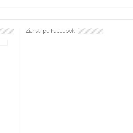
Ziaristii pe Facebook
lați, sculați, boieri mari! Sara Nukina are nevoie de ajutorul nostru!