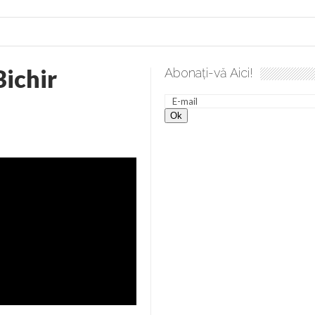
Bichir
Abonați-vă Aici!
 desăvârșire. Gând de duminică de Elena Solunca Moise
Scu