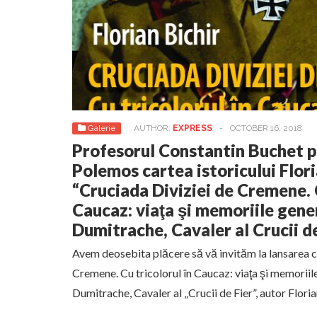
Galerie
AUTHOR:
EXPRESS
-
OCTOBER 16, 2018
Profesorul Constantin Buchet p
Polemos cartea istoricului Flori
“Cruciada Diviziei de Cremene. C
Caucaz: viaţa şi memoriile gene
Dumitrache, Cavaler al Crucii de
Avem deosebita plăcere să vă invităm la lansarea că
Cremene. Cu tricolorul în Caucaz: viaţa şi memoriil
Dumitrache, Cavaler al „Crucii de Fier”, autor Floria