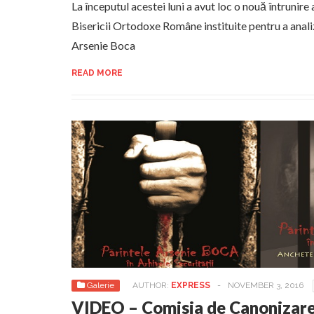
La începutul acestei luni a avut loc o nouă întrunire
Bisericii Ortodoxe Române instituite pentru a anal
Arsenie Boca
READ MORE
Galerie
AUTHOR:
EXPRESS
-
NOVEMBER 3, 2016
VIDEO – Comisia de Canonizare 