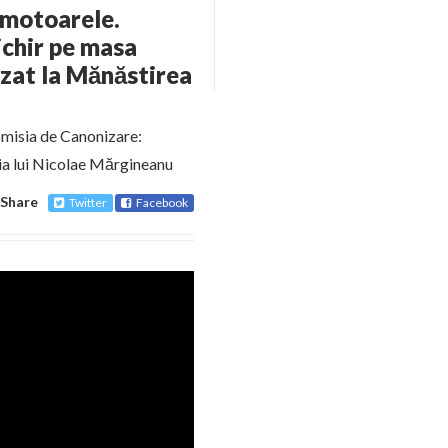
 motoarele.
ichir pe masa
lizat la Mănăstirea
Comisia de Canonizare:
ia lui Nicolae Mărgineanu
Share
Twitter
Facebook