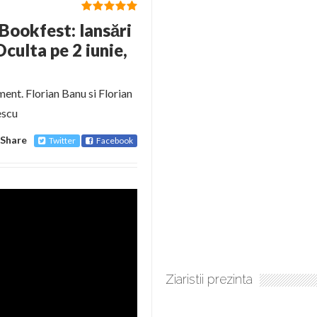
 Bookfest: lansări
culta pe 2 iunie,
ment. Florian Banu si Florian
escu
Share
Twitter
Facebook
Ziaristii prezinta