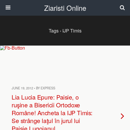
Ziaristi Online
Tags › IJP Timis
JUNE 19, 2012 • BY EXPRESS
Lia Lucia Epure: Paisie, o
ruşine a Bisericii Ortodoxe
Române! Ancheta la IJP Timis:
Se strânge laţul în jurul lui
Paisie Lugojanul