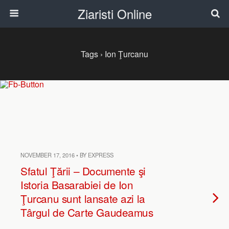
Ziaristi Online
Tags › Ion Ţurcanu
NOVEMBER 17, 2016 • BY EXPRESS
Sfatul Ţării – Documente şi
Istoria Basarabiei de Ion
Ţurcanu sunt lansate azi la
Târgul de Carte Gaudeamus