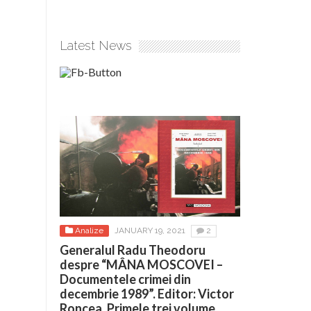
Latest News
Analize
JANUARY 19, 2021
2
Generalul Radu Theodoru
despre “MÂNA MOSCOVEI –
Documentele crimei din
decembrie 1989”. Editor: Victor
Roncea. Primele trei volume