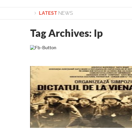
LATEST
NEWS
Tag Archives:
Ip
Lepădarea de sine și urmarea lui Hristos. Calea spre