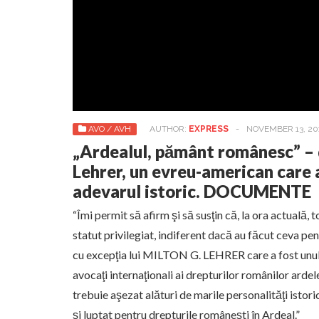
AVO / AVH
AUTHOR:
EXPRESS
-
NOVEMBER 13, 20
„Ardealul, pământ românesc” – 
Lehrer, un evreu-american care 
adevarul istoric. DOCUMENTE
“Îmi permit să afirm şi să susţin că, la ora actuală, 
statut privilegiat, indiferent dacă au făcut ceva pe
cu excepţia lui MILTON G. LEHRER care a fost unul 
avocaţi internaţionali ai drepturilor românilor ardele
trebuie aşezat alături de marile personalităţi istor
şi luptat pentru drepturile româneşti în Ardeal.”