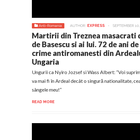
Anti-Romania
AUTHOR:
EXPRESS
-
SEPTEMBER 10,
Martirii din Treznea masacrati d
de Basescu si ai lui. 72 de ani de
crime antiromanesti din Ardeal
Ungaria
Ungurii ca Nyiro Jozsef si Wass Albert: “Voi suprima
va mai fi în Ardeal decât o singură nationalitate, c
sângele meu!”
READ MORE