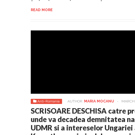
READ MORE
Anti-Romania
AUTHOR:
MARIA MOCANU
-
MARCH 1
SCRISOARE DESCHISA catre pre
unde va decadea demnitatea nat
UDMR si a intereselor Ungariei