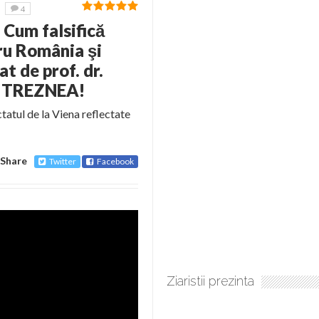
4
 Cum falsifică
ru România şi
t de prof. dr.
i TREZNEA!
tatul de la Viena reflectate
Share
Twitter
Facebook
Ziaristii prezinta