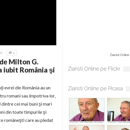
11
4
Ziaristi Online
de Milton G.
a iubit România şi
Ziaristi Online pe Flickr
toţi evrei din România au un
Ziaristi Online pe Picasa
ntru romani sau împotriva lor,
dintre cei mai buni şi mari
ni din toate timpurile şi
ice româneşti care au pledat