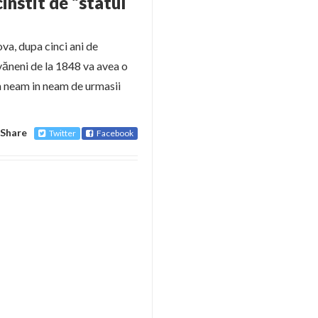
instit de “statul
ova, dupa cinci ani de
văneni de la 1848 va avea o
n neam in neam de urmasii
Share
Twitter
Facebook