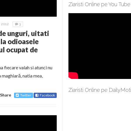
Ziaristi Online pe You Tube
 2012
3
e unguri, uitati
 la odioasele
ul ocupat de
 fiecare valah si atunci nu
ea maghiară, natia mea,
Ziaristi Online pe DailyMot
Share
Twitter
Facebook