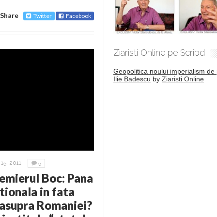
Share
Twitter
Facebook
Ziaristi Online pe Scribd
Geopolitica noului imperialism de 
Ilie Badescu
by
Ziaristi Online
5, 2011
5
mierul Boc: Pana
ionala in fata
 asupra Romaniei?