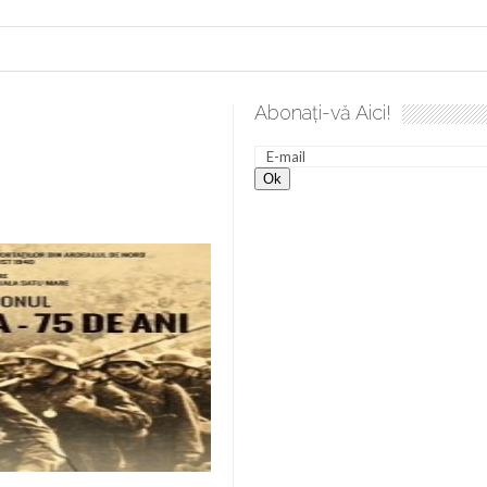
Abonați-vă Aici!
 desăvârșire. Gând de duminică de Elena Solunca Moise
Sc