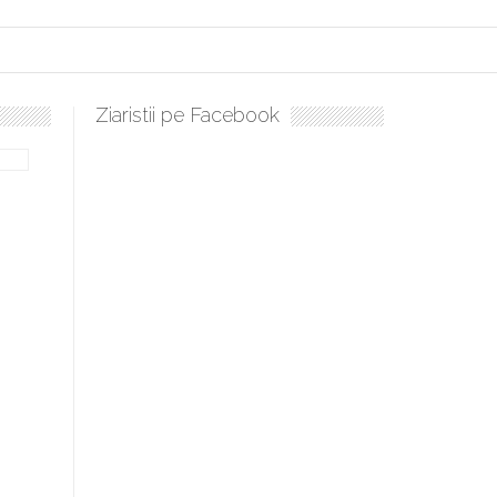
Ziaristii pe Facebook
ulați, sculați, boieri mari! Sara Nukina are nevoie de ajutorul nostru