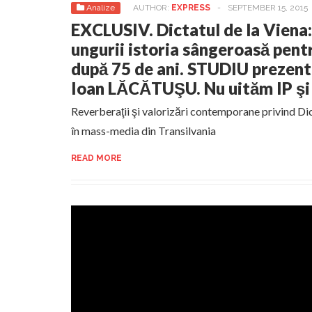
Analize
AUTHOR:
EXPRESS
-
SEPTEMBER 15, 2015
EXCLUSIV. Dictatul de la Viena:
ungurii istoria sângeroasă pent
după 75 de ani. STUDIU prezenta
Ioan LĂCĂTUŞU. Nu uităm IP ş
Reverberaţii şi valorizări contemporane privind Dic
în mass-media din Transilvania
READ MORE