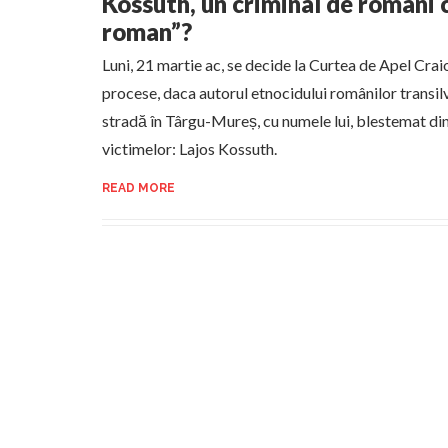
Kossuth, un criminal de romani c
roman”?
Luni, 21 martie ac, se decide la Curtea de Apel Crai
procese, daca autorul etnocidului românilor transil
stradă în Târgu-Mureș, cu numele lui, blestemat di
victimelor: Lajos Kossuth.
READ MORE