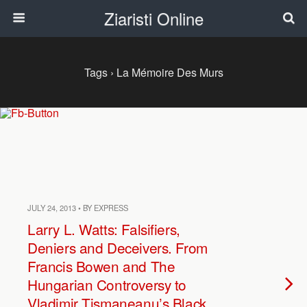
Ziaristi Online
Tags › La Mémoire Des Murs
JULY 24, 2013 • BY EXPRESS
Larry L. Watts: Falsifiers,
Deniers and Deceivers. From
Francis Bowen and The
Hungarian Controversy to
Vladimir Tismaneanu’s Black