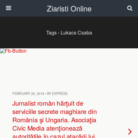
Ziaristi Online
Tags › Lukacs Csaba
FEBRUARY 26, 2016 • BY EXPRESS
Jurnalist român hărţuit de
serviciile secrete maghiare din
România şi Ungaria. Asociaţia
Civic Media atenţionează
autorităţile în cazul atacării lui