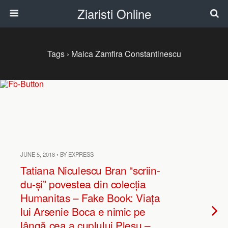
Ziaristi Online
Tags › Maica Zamfira Constantinescu
JUNE 5, 2018 • BY EXPRESS
Tatiana Niculescu Bran “scriin-
du-și” povestea din colecția
Humanitas – Fake Book: Viața
lui Arsenie Boca e nimic pe
lângă cea a cuplului Pleșu –