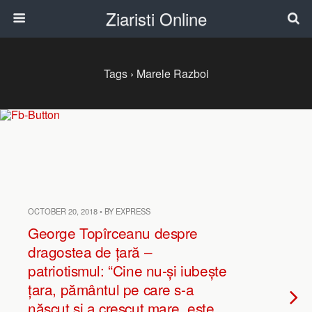
Ziaristi Online
Tags › Marele Razboi
OCTOBER 20, 2018 • BY EXPRESS
George Topîrceanu despre
dragostea de țară –
patriotismul: “Cine nu-și iubește
țara, pământul pe care s-a
născut și a crescut mare, este