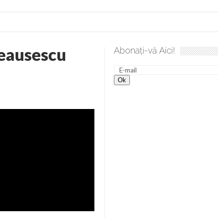
eausescu
Abonați-vă Aici!
a spre desăvârșire. Gând de duminică de Elena Solunca Moise