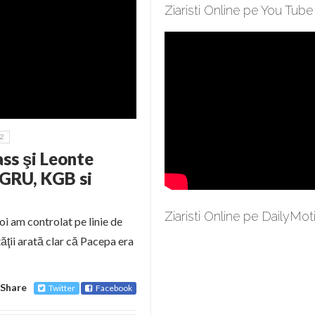
Ziaristi Online pe You Tube
2
ss şi Leonte
 GRU, KGB si
Ziaristi Online pe DailyMot
oi am controlat pe linie de
ăţii arată clar că Pacepa era
Share
Twitter
Facebook