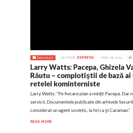
Dezvaluiri
AUTHOR:
EXPRESS
-
MAY 16, 2011
Larry Watts: Pacepa, Ghizela Va
Răutu – complotiştii de bază ai
retelei kominterniste
Larry Watts: “Pe fiecare plan a minţit Pacepa. Dar n
servicii. Documentele publicate din arhivele Securit
considerat un agent sovietic, la fel ca şi Caraman.”
READ MORE