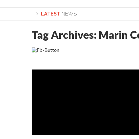
LATEST
NEWS
Tag Archives:
Marin C
Lepădarea de sine și urmarea lui Hristos. Cale