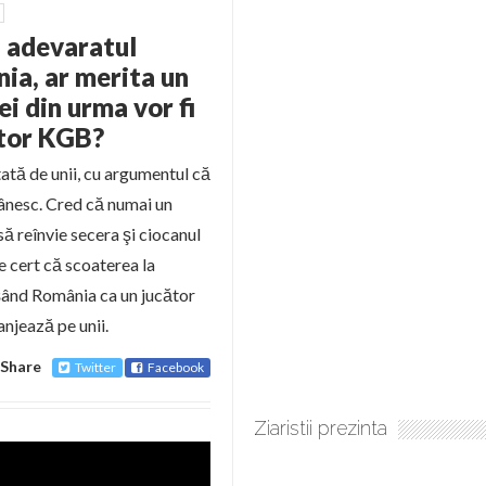
 adevaratul
ia, ar merita un
i din urma vor fi
ctor KGB?
tată de unii, cu argumentul că
ânesc. Cred că numai un
ă reînvie secera şi ciocanul
e cert că scoaterea la
işând România ca un jucător
anjează pe unii.
Share
Twitter
Facebook
Ziaristii prezinta