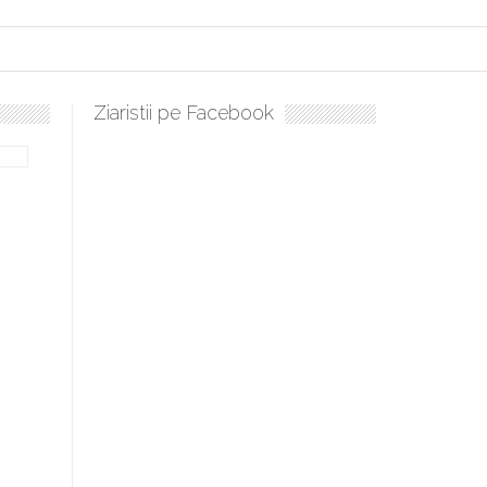
Ziaristii pe Facebook
Sculați, sculați, boieri mari! Sara Nukina are nevoie de ajutorul n