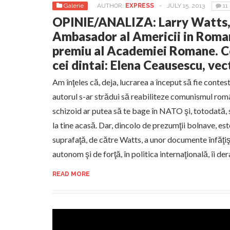
Galerie
AUTHOR:
EXPRESS
-
JULY 15, 2013
11
OPINIE/ANALIZA: Larry Watts,
Ambasador al Americii in Roman
premiu al Academiei Romane. Ce
cei dintai: Elena Ceausescu, ve
Am înţeles că, deja, lucrarea a început să fie contes
autorul s-ar strădui să reabiliteze comunismul rom
schizoid ar putea să te bage în NATO şi, totodată, s
la tine acasă. Dar, dincolo de prezumţii bolnave, est
suprafaţă, de către Watts, a unor documente înfăţ
autonom şi de forţă, în politica internaţională, îi der
READ MORE