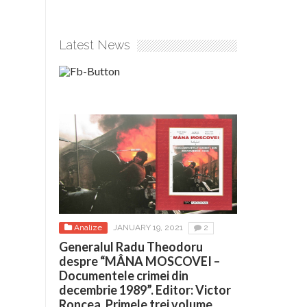
Latest News
Analize
JANUARY 19, 2021
2
Generalul Radu Theodoru
despre “MÂNA MOSCOVEI –
Documentele crimei din
decembrie 1989”. Editor: Victor
Roncea. Primele trei volume