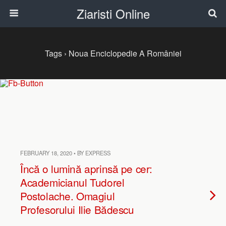
Ziaristi Online
Tags › Noua Enciclopedie A României
FEBRUARY 18, 2020 • BY EXPRESS
Încă o lumină aprinsă pe cer:
Academicianul Tudorel
Postolache. Omagiul
Profesorului Ilie Bădescu