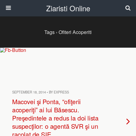
Ziaristi Online
Tags › Ofiteri Acoperiti
SEPTEMBER 18, 2014 • BY EXPRESS
Macovei şi Ponta, “ofiţerii
acoperiţi” ai lui Băsescu.
Preşedintele a redus la doi lista
suspecţilor: o agentă SVR şi un
racolat de SIE