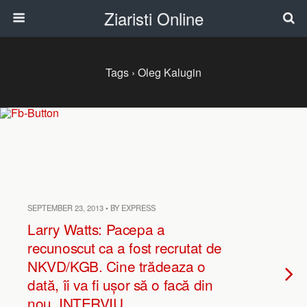
Ziaristi Online
Tags › Oleg Kalugin
SEPTEMBER 23, 2013 • BY EXPRESS
Larry Watts: Pacepa a
recunoscut ca a fost recrutat de
NKVD/KGB. Cine trădeaza o
dată, îi va fi ușor să o facă din
nou. INTERVIU