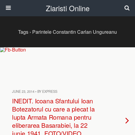
Ziaristi Online
Tags › Parintele Constantin Carlan Ungureanu
JUNE 23, 2014 • BY EXPRESS
INEDIT. Icoana Sfantului Ioan
Botezatorul cu care a plecat la
lupta Armata Romana pentru
eliberarea Basarabiei, la 22
iunie 1941. FOTO/VIDEO