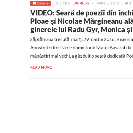
Galerie
AUTHOR:
EXPRESS
-
APRIL 3, 2016
2
VIDEO: Seară de poezii din înch
Ploae şi Nicolae Mărgineanu alăt
ginerele lui Radu Gyr, Monica 
Săptămâna trecută, marţi, 29 martie 2016, Biserica
Apostoli ctitorită de domnitorul Matei Basarab la 
mănăstiri mai vechi, a găzduit o seară dedicată Poe
READ MORE