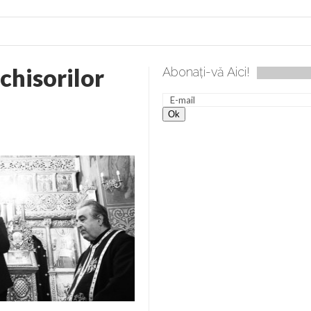
nchisorilor
Abonați-vă Aici!
lea spre desăvârșire. Gând de duminică de Elena Solunca Moise
nevoie de ajutorul nostru!
generate de tehnologia 5G și cere Dezbatere Națională
vernul, dat în judecată pentru HG 5G. Antenele de telefonie mo
tă chiar de către el: Sfânta Ana – Orșova
ad și Cavalerii noilor apocalipse. “O societate înfricoșată e mult
 Televiziunea Naţională – o mare sărbătoare. VIDEO
it – pe El să-l ascultați!” În inimi “să-nflorească, ca rod de har, H
rul român: “românii sunt slavi, nu latini”. Fostul agent ceaușist d