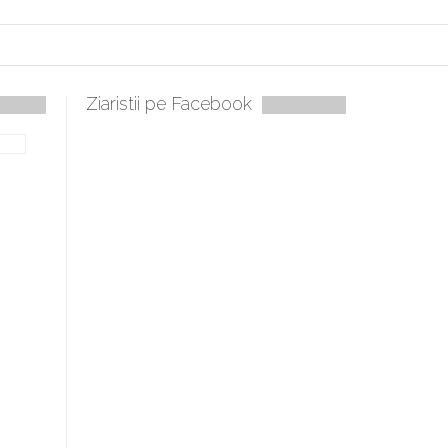
Ziaristii pe Facebook
bilă, periculoase pentru sănătate
 mai ușor de stăpânit”
ristos!”
e la Humanitas militează pentru federalizarea