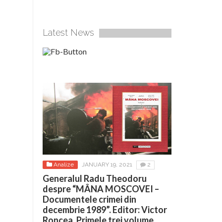
Latest News
Analize
JANUARY 19, 2021
2
Generalul Radu Theodoru
despre “MÂNA MOSCOVEI –
Documentele crimei din
decembrie 1989”. Editor: Victor
Roncea. Primele trei volume