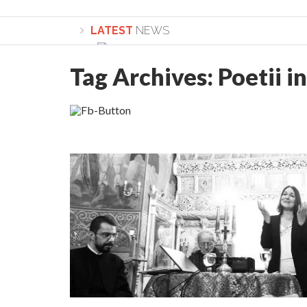
LATEST
NEWS
Tag Archives:
Poetii i
Lepădarea de sine și urmarea lui Hristos. Ca
Sculați, sculați, boieri mari! Sara Nukina are 
Academia Române revine în cazul pericolele 
Academia Română: 5G poate cauza CANCER. Gu
La Mulți Ani, Eugen Mihăescu!
Pamfil Șeicaru omagiat la Mănăstirea ctitori
Nu vă fie frică! FOTO și VIDEO cu Corneliu Vl
Mariana Nicolesco: Evenimentele Darclée la
Schimbarea la Față: “Acesta e Fiul Meu Mult Iub
Turnătorul DIE Lucian Boia înjură din nou popo
României