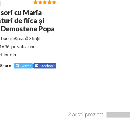
isori cu Maria
uri de fiica şi
şi Demostene Popa
 bucureşteană Sfinţii
1636, pe vatra unei
ţilor din…
Share
Twitter
Facebook
Ziaristii prezinta