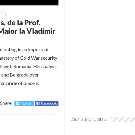
2
, de la Prof.
Maior la Vladimir
ipating in an important
mastery of Cold War security
ull with Romania. His analysis
 and Belgrade over
al pride of place is
Share
Twitter
Facebook
Ziaristii prezinta