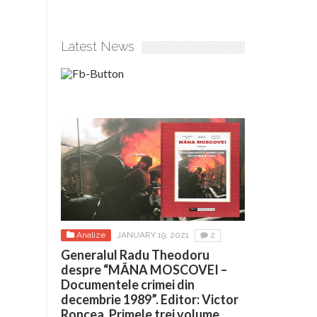
Latest News
Analize
JANUARY 19, 2021
2
Generalul Radu Theodoru
despre “MÂNA MOSCOVEI –
Documentele crimei din
decembrie 1989”. Editor: Victor
Roncea. Primele trei volume