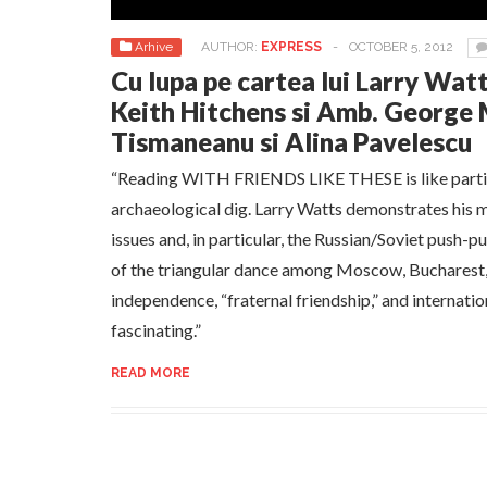
Arhive
AUTHOR:
EXPRESS
-
OCTOBER 5, 2012
Cu lupa pe cartea lui Larry Watts
Keith Hitchens si Amb. George 
Tismaneanu si Alina Pavelescu
“Reading WITH FRIENDS LIKE THESE is like partic
archaeological dig. Larry Watts demonstrates his 
issues and, in particular, the Russian/Soviet push-p
of the triangular dance among Moscow, Bucharest,
independence, “fraternal friendship,” and internation
fascinating.”
READ MORE