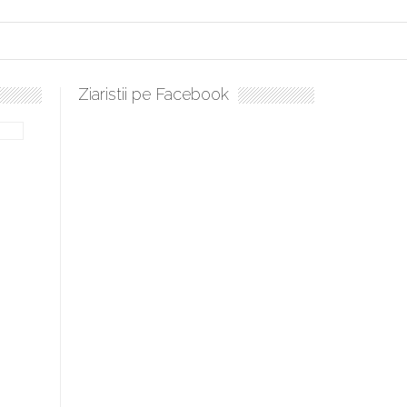
Ziaristii pe Facebook
lați, sculați, boieri mari! Sara Nukina are nevoie de ajutorul nostru!