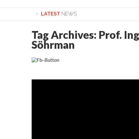
LATEST
NEWS
Tag Archives:
Prof. In
Lepădarea de sine și urmarea lui Hristos. Calea spre
Söhrman