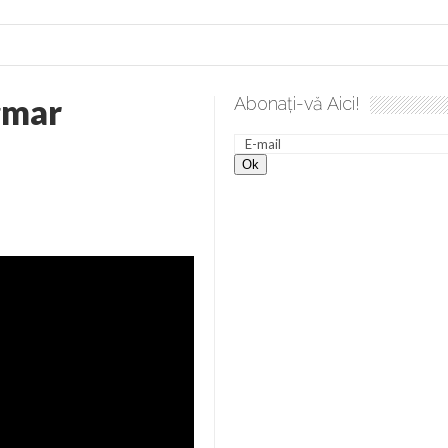
gmar
Abonați-vă Aici!
 desăvârșire. Gând de duminică de Elena Solunca Moise
Scu