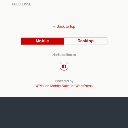
1 RESPONSE
Back to top
Mobile
Desktop
ziaristionline.ro
Powered by
WPtouch Mobile Suite for WordPress