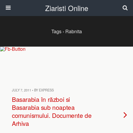
Ziaristi Online
Tags › Rabnita
JULY 7, 2011 • BY EXPRESS
Basarabia în război si
Basarabia sub noaptea
comunismului. Documente de
Arhiva