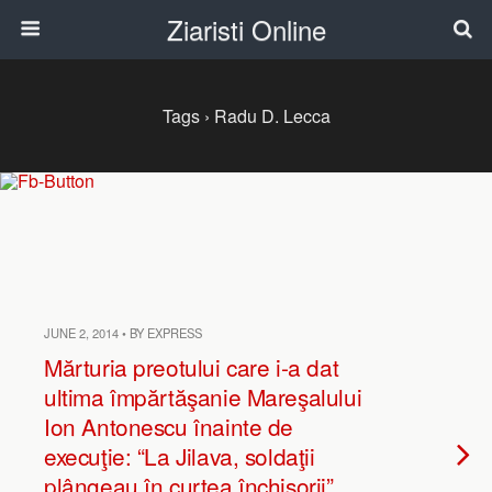
Ziaristi Online
Tags › Radu D. Lecca
JUNE 2, 2014 • BY EXPRESS
Mărturia preotului care i-a dat
ultima împărtăşanie Mareşalului
Ion Antonescu înainte de
execuţie: “La Jilava, soldaţii
plângeau în curtea închisorii”.