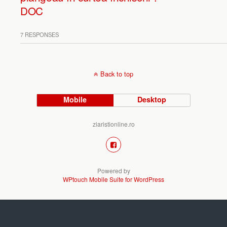
DOC
7 RESPONSES
Back to top
Mobile
Desktop
ziaristionline.ro
Powered by
WPtouch Mobile Suite for WordPress