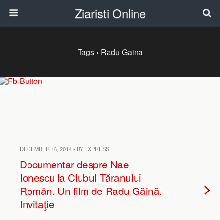
Ziaristi Online
Tags › Radu Gaina
DECEMBER 16, 2014 • BY EXPRESS
Documentar despre Nae
Ionescu la Clubul Tăranului
Român. Un film de Radu Găină.
Invitaţie