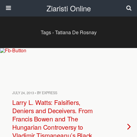
Ziaristi Online
Tags › Tatiana De Rosnay
JULY 24, 2013 • BY EXPRESS
Larry L. Watts: Falsifiers,
Deniers and Deceivers. From
Francis Bowen and The
Hungarian Controversy to
Vladimir Tismaneanu’s Black