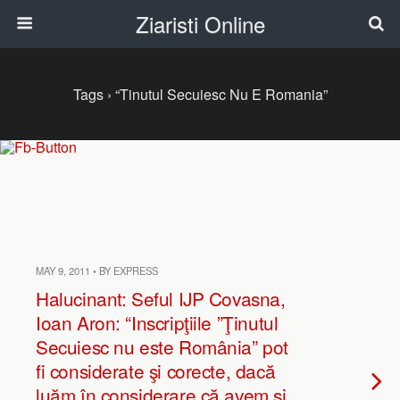
Ziaristi Online
Tags › “Tinutul Secuiesc Nu E Romania”
MAY 9, 2011 • BY EXPRESS
Halucinant: Seful IJP Covasna,
Ioan Aron: “Inscripţiile ”Ţinutul
Secuiesc nu este România” pot
fi considerate şi corecte, dacă
luăm în considerare că avem şi