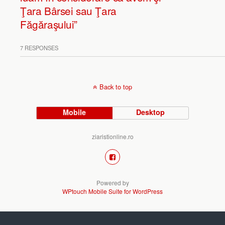
Ţara Bârsei sau Ţara
Făgăraşului”
7 RESPONSES
Back to top
Mobile
Desktop
ziaristionline.ro
Powered by
WPtouch Mobile Suite for WordPress