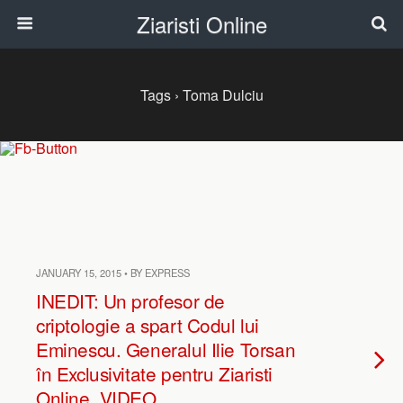
Ziaristi Online
Tags › Toma Dulciu
JANUARY 15, 2015 • BY EXPRESS
INEDIT: Un profesor de
criptologie a spart Codul lui
Eminescu. Generalul Ilie Torsan
în Exclusivitate pentru Ziaristi
Online. VIDEO