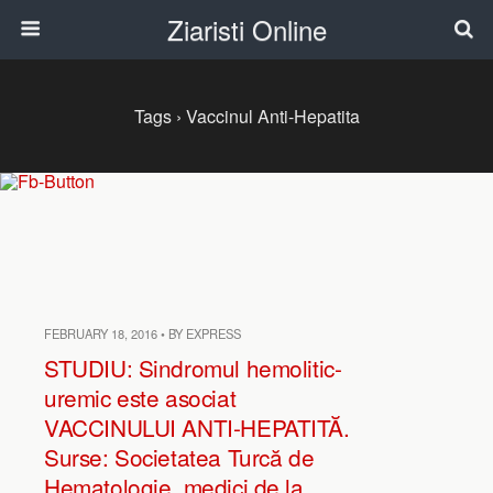
Ziaristi Online
Tags › Vaccinul Anti-Hepatita
FEBRUARY 18, 2016 • BY EXPRESS
STUDIU: Sindromul hemolitic-
uremic este asociat
VACCINULUI ANTI-HEPATITĂ.
Surse: Societatea Turcă de
Hematologie, medici de la