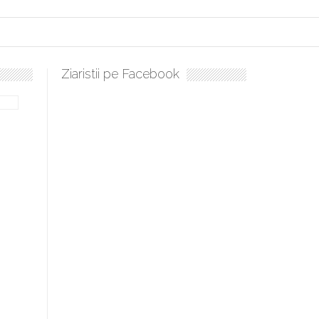
Ziaristii pe Facebook
bilă, periculoase pentru sănătate
 mai ușor de stăpânit”
ristos!”
e la Humanitas militează pentru federalizarea