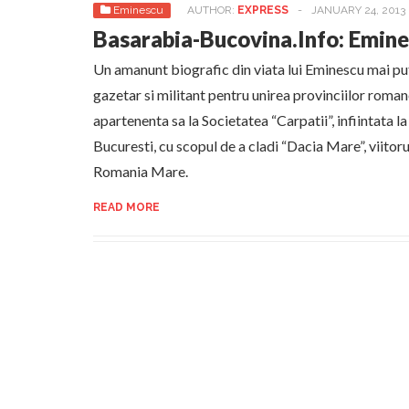
Eminescu
AUTHOR:
EXPRESS
-
JANUARY 24, 2013
Basarabia-Bucovina.Info: Emine
Un amanunt biografic din viata lui Eminescu mai pu
gazetar si militant pentru unirea provinciilor romane
apartenenta sa la Societatea “Carpatii”, infiintata la
Bucuresti, cu scopul de a cladi “Dacia Mare”, viitoru
Romania Mare.
READ MORE