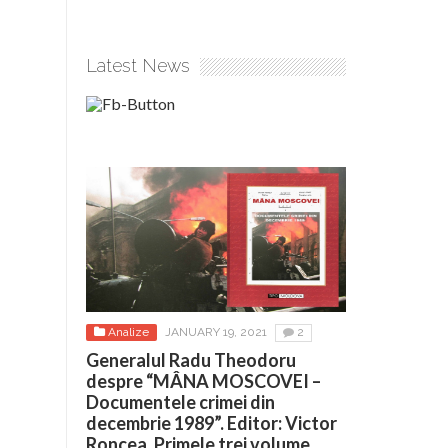
Latest News
Analize
JANUARY 19, 2021
2
Generalul Radu Theodoru
despre “MÂNA MOSCOVEI –
Documentele crimei din
decembrie 1989”. Editor: Victor
Roncea. Primele trei volume