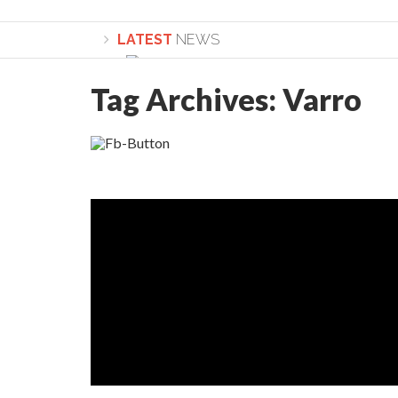
LATEST
NEWS
Tag Archives:
Varro
Lepădarea de sine și urmarea lui Hristos. Ca
Sculați, sculați, boieri mari! Sara Nukina are 
Academia Române revine în cazul pericolele 
Academia Română: 5G poate cauza CANCER. Gu
La Mulți Ani, Eugen Mihăescu!
Pamfil Șeicaru omagiat la Mănăstirea ctitori
Nu vă fie frică! FOTO și VIDEO cu Corneliu Vl
Mariana Nicolesco: Evenimentele Darclée la
Schimbarea la Față: “Acesta e Fiul Meu Mult Iub
Turnătorul DIE Lucian Boia înjură din nou popo
României