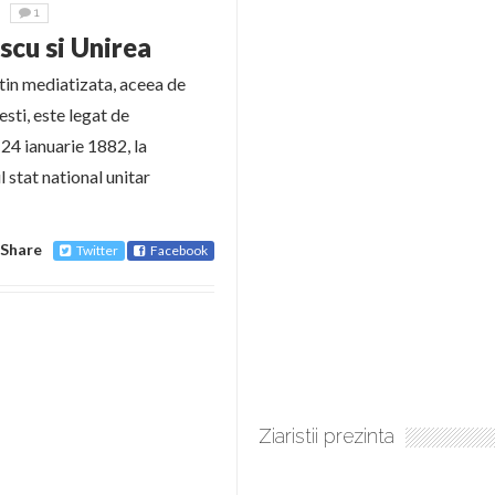
1
scu si Unirea
tin mediatizata, aceea de
sti, este legat de
 24 ianuarie 1882, la
l stat national unitar
Share
Twitter
Facebook
Ziaristii prezinta