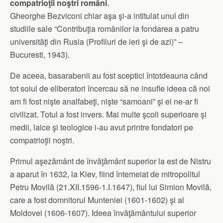
compatrioţii noştri români
.
Gheorghe Bezviconi chiar aşa şi-a intitulat unul din
studiile sale “Contribuţia românilor la fondarea a patru
universităţi din Rusia (Profiluri de ieri şi de azi)” –
Bucuresti, 1943).
De aceea, basarabenii au fost sceptici întotdeauna când
tot soiul de eliberatori încercau să ne insufle ideea că noi
am fi fost nişte analfabeţi, nişte “samoani” şi ei ne-ar fi
civilizat. Totul a fost invers. Mai multe şcoli superioare şi
medii, laice şi teologice i-au avut printre fondatori pe
compatrioţii noştri.
Primul aşezământ de învăţământ superior la est de Nistru
a aparut în 1632, la Kiev, fiind întemeiat de mitropolitul
Petru Movilă (21.XII.1596-1.I.1647), fiul lui Simion Movilă,
care a fost domnitorul Munteniei (1601-1602) şi al
Moldovei (1606-1607). Ideea învăţământului superior