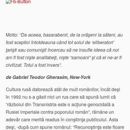
Motto:
“De aceea, basarabenii, de la orăşeni la săteni, au
fost sceptici întotdeauna când tot soiul de ‘eliberatori’
ţarişti sau comunişti încercau să ne insufle ideea că noi
am fi fost nişte analfabeţi, nişte “samoani” şi că ei ne-ar fi
civilizat. Totul a fost invers”.
de Gabriel Teodor Gherasim, New-York
Cultura rusă datorează atât de mult românilor, încât deşi
în 1992 nu s-a găsit nici un rus care să spună lumii că
“războiul din Transnistria este o acţiune genocidală a
Rusiei imperiale contra poporului român”, rămâne un
adevăr care merită readus în conştiinţa publicului. Asta
deşi, -după cum spune românul: “Recunoştinţa este floare