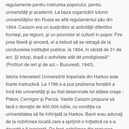
regulamente pentru instruirea poporului, pentru
universităţi şi academii. La baza organizării tuturor
universităţilor din Rusia se află regulamentul său din
1804. Carazin era un susţinător al activităţii diferitilor
fruntaşi, pe regiuni, şi un promotor al culturii în popor. Fire
prea liberă şi sinceră, el a trebuit să se retragă de la
conducerea instituţiei publice, la 1804, în vârstă de 31 de
ani. Şi totuşi, după o activitate atât de prodigioasă!”
(Profiluri de ieri şi de azi.– Bucuresti, 1943).
Istoria întemeierii Universitгtii Imperiale din Harkov este
foarte instructivă. La 1786 s-a pus problema fondării a
încă trei universităţi şi au fost desemnate tot atâtea oraşe :
Pskov, Cernigov şi Penza. Vasile Carazin propune să
facă o donaţie de 400.000 ruble, cu condiţia ca
universitatea să fie înfiinţată la Harkov. Banii erau adunaţi
de la nobilimea locală care a sprijinit o iniţiativă ce s-a
dovedit a fi inspirată. De fapt, nobilimea din regiunea