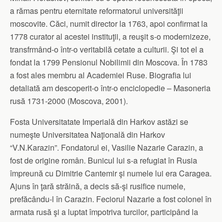
a rămas pentru eternitate reformatorul universităţii
moscovite. Căci, numit director la 1763, apoi confirmat la
1778 curator al acestei instituţii, a reuşit s-o modernizeze,
transfrmând-o într-o veritabilă cetate a culturii. Şi tot el a
fondat la 1799 Pensionul Nobilimii din Moscova. În 1783
a fost ales membru al Academiei Ruse. Biografia lui
detaliată am descoperit-o într-o enciclopedie – Masoneria
rusă 1731-2000 (Moscova, 2001).
Fosta Universitatate Imperială din Harkov astăzi se
numeşte Universitatea Naţională din Harkov
“V.N.Karazin”. Fondatorul ei, Vasilie Nazarie Carazin, a
fost de origine român. Bunicul lui s-a refugiat în Rusia
împreună cu Dimitrie Cantemir şi numele lui era Caragea.
Ajuns în ţară străină, a decis să-şi rusifice numele,
prefăcându-l în Carazin. Feciorul Nazarie a fost colonel în
armata rusă şi a luptat împotriva turcilor, participând la