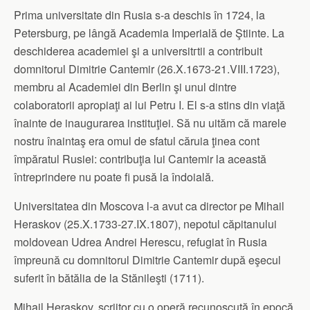
Prima universitate din Rusia s-a deschis în 1724, la
Petersburg, pe lângă Academia Imperială de Ştiinte. La
deschiderea academiei şi a universitгtii a contribuit
domnitorul Dimitrie Cantemir (26.X.1673-21.VIII.1723),
membru al Academiei din Berlin şi unul dintre
colaboratorii apropiaţi ai lui Petru I. El s-a stins din viaţă
înainte de inaugurarea instituţiei. Să nu uităm că marele
nostru înaintaş era omul de sfatul căruia ţinea cont
împăratul Rusiei: contribuţia lui Cantemir la această
întreprindere nu poate fi pusă la îndoială.
Universitatea din Moscova l-a avut ca director pe Mihail
Heraskov (25.X.1733-27.IX.1807), nepotul căpitanului
moldovean Udrea Andrei Herescu, refugiat în Rusia
împreună cu domnitorul Dimitrie Cantemir după eşecul
suferit în bătălia de la Stănileşti (1711).
Mihail Heraskov, scriitor cu o operă recunoscută în epocă,