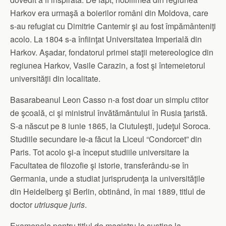
Harkov era urmaşă a boierilor români din Moldova, care
s-au refugiat cu Dimitrie Cantemir şi au fost împământeniţi
acolo. La 1804 s-a înfiinţat Universitatea Imperială din
Harkov. Aşadar, fondatorul primei staţii metereologice din
regiunea Harkov, Vasile Carazin, a fost şi întemeietorul
universităţii din localitate.
Basarabeanul Leon Casso n-a fost doar un simplu ctitor
de şcoală, ci şi ministrul învătământului în Rusia ţaristă.
S-a născut pe 8 iunie 1865, la Ciutuleşti, judeţul Soroca.
Studiile secundare le-a făcut la Liceul “Condorcet” din
Paris. Tot acolo şi-a început studiile universitare la
Facultatea de filozofie şi istorie, transferându-se în
Germania, unde a studiat jurisprudenţa la universităţile
din Heidelberg şi Berlin, obtinând, în mai 1889, titlul de
doctor
utriusque juris
.
Examenele pentru titlul de magistru le susţine la