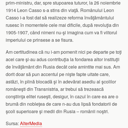
prim-ministru, dar, spre stupoarea tuturor, la 26 noiembrie
1914 Leon Casso s-a stins din viaţă. Românului Leon
Casso i-a fost dat să realizeze reforma învăţământului
rusesc în momentele cele mai dificile, după revoluţia din
1905-1907, când nimeni nu-şi imagina cum va fi viitorul
imperiului ce prinsese a se fisura.
Am certitudinea că nu i-am pomenit nici pe departe pe toţi
acei care şi-au adus contribuţia la fondarea altor instituţii
de învăţământ din Rusia decât cele amintite mai sus. Am
dorit doar să pun accentul pe nişte fapte uitate care,
astăzi, în plină blocadă şi în adevărat asediu al şcolilor
româneşti din Transnistria, ar trebui să trezească
conştiinţa elitei ruseşti, desigur, în cazul în care ea are o
brumă din nobleţea de care n-au dus lipsă fondatorii de
şcoli superioare şi medii din Rusia – românii noştri.
Sursa:
AlterMedia