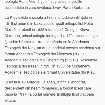
teologic Petru Movilă şi-o însuşise de la şcolile
occidentale în care învăţase: Lvov, Paris (Sorbona).
La Kiev exista o scoală a Frăţiei ortodoxe înfiinţată în
1615 şi anume în baza acestei şcoli mitropolitul Petru
Movilă, hirotonit în 1628 întemeiază Colegiul Kievo-
Movilean, primul colegiu teologic. La 1701 acest colegiu
îşi schimbă statutul, transformându-se în Academia
Teologică din Kiev, iar după modelul acestei academii s-a
format Academia Teologică din Moscova (1685),
Academia Teologică din Petersburg (1721) şi Academia
Teologică din Kazani(1723). În 1833, pe fundamentul
Academiei Teologice s-a format Universitatea din Kiev.
Şi tot la Kiev, Grigore Gălăgan, istoric si etnograf,
descendent din neam românesc, a fondat liceul care
până la 1917 i-a purtat numele, instituţia fiind o scoală
elitară.