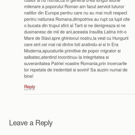
milenare a poporului Roman am facut servicii tuturor
natiilor din Europa pentru care nu au mai mult respect
pentru natiunea Romana,dimpotriva au rupt ca lupii cite
o bucata din trupul sfint al Tarii si ne denigreaza si ne
dusmanesc de mii de ani,aceasta Insulita Latina intr-o
Mare de Slavi,spre ghinionul nostru,la vest cu Hungurii
care sint cei mai rai dintre toti aratindu-si si in Era
Moderna,apucaturile primitive de popor migrator si
salbatec,atentind incontinuu la integritatea si
suveranitatea Patriei noastre Romania,prin incercarile
lor repetate de iredentisti si sovini! Sa auzim numai de
bine!
Reply
Leave a Reply