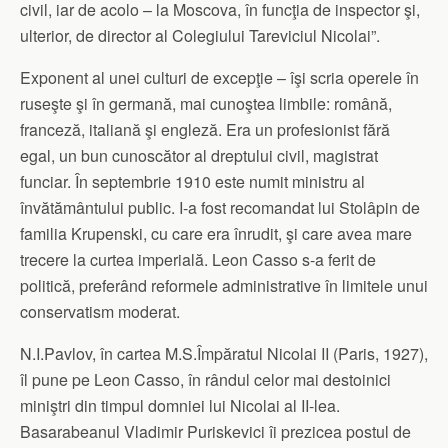
civil, iar de acolo – la Moscova, în funcţia de inspector şi,
ulterior, de director al Colegiului Tareviciul Nicolai”.
Exponent al unei culturi de excepţie – îşi scria operele în
ruseşte şi în germană, mai cunoştea limbile: română,
franceză, italiană şi engleză. Era un profesionist fără
egal, un bun cunoscător al dreptului civil, magistrat
funciar. În septembrie 1910 este numit ministru al
învătământului public. I-a fost recomandat lui Stolâpin de
familia Krupenski, cu care era înrudit, şi care avea mare
trecere la curtea imperială. Leon Casso s-a ferit de
politică, preferând reformele administrative în limitele unui
conservatism moderat.
N.I.Pavlov, în cartea M.S.Împăratul Nicolai II (Paris, 1927),
îl pune pe Leon Casso, în rândul celor mai destoinici
miniştri din timpul domniei lui Nicolai al II-lea.
Basarabeanul Vladimir Puriskevici îi prezicea postul de