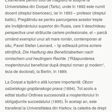
Universitatea din Dorpat (Tartu), unde în 1892 este numit
docent (dreptul bisericesc), iar în 1893 – profesor (dreptul
baltic). Pregătindu-se pentru parcurgerea acestor trepte
ale învăţământului superior din Rusia, care îi deschideau
perspectiva unei strălucite cariere profesionale, el – parcă
urmând exemplul unui alt mare român, contemporan al
său, Pavel Stefan Leonard, – îşi editează prima scriere
stiinţifică,
Die Hasftung des Benefiziaberben nach
romischem und heutingem Rechte
. (“Răspunderea
moştenitorului beneficiar după dreptul roman şi modern”,
teza de doctorat), la Berlin, în 1889.
La Dorpat a tipărit o altă lucrare importantă:
Obzor
ostzeiskogo grajdanskogo prava
(1894). Tot acolo a
editat studiul Ordinea succesorală a moştenitorului în
obligaţiunile succedatului (1895). În acelaşi an, este
transferat la Universtitatea din Harkov, la catedra de drept