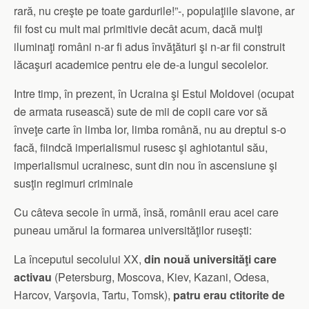
rară, nu creşte pe toate gardurile!”-, populaţiile slavone, ar
fii fost cu mult mai primitivie decât acum, dacă mulţi
iluminaţi români n-ar fi adus învăţături şi n-ar fii construit
lăcaşuri academice pentru ele de-a lungul secolelor.
Intre timp, în prezent, în Ucraina şi Estul Moldovei (ocupat
de armata rusească) sute de mii de copii care vor să
înveţe carte în limba lor, limba română, nu au dreptul s-o
facă, fiindcă imperialismul rusesc şi aghiotantul său,
imperialismul ucrainesc, sunt din nou în ascensiune şi
susţin regimuri criminale
Cu câteva secole în urmă, însă, românii erau acei care
puneau umărul la formarea universităţilor ruseşti:
La începutul secolului XX,
din nouă universităţi care
activau
(Petersburg, Moscova, Kiev, Kazani, Odesa,
Harcov, Varşovia, Tartu, Tomsk),
patru erau ctitorite de