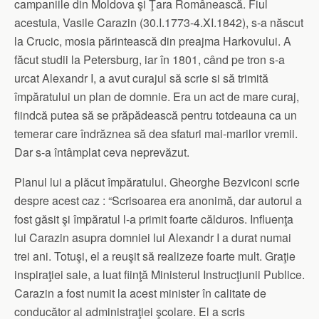
campaniile din Moldova şi Ţara Românească. Fiul
acestuia, Vasile Carazin (30.I.1773-4.XI.1842), s-a născut
la Crucic, mosia părintească din preajma Harkovului. A
făcut studii la Petersburg, iar în 1801, când pe tron s-a
urcat Alexandr I, a avut curajul să scrie si să trimită
împăratului un plan de domnie. Era un act de mare curaj,
fiindcă putea să se prăpădească pentru totdeauna ca un
temerar care îndrăznea să dea sfaturi mai-marilor vremii.
Dar s-a întâmplat ceva neprevăzut.
Planul lui a plăcut împăratului. Gheorghe Bezviconi scrie
despre acest caz : “Scrisoarea era anonimă, dar autorul a
fost găsit şi împăratul l-a primit foarte călduros. Influenţa
lui Carazin asupra domniei lui Alexandr I a durat numai
trei ani. Totuşi, el a reuşit să realizeze foarte mult. Graţie
inspiraţiei sale, a luat fiinţă Ministerul Instrucţiunii Publice.
Carazin a fost numit la acest minister în calitate de
conducător al administraţiei şcolare. El a scris