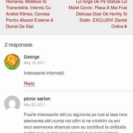
Romania, Moldova Si
Lui Iorga De Pe Statuia Lui
Transnistria. Interviu Cu
Matei Corvin. Placa A Mai Fost
Andrei Klimov, Comisia
Distrusa Doar De Horthy Si
Pentru Afaceri Externe A
Stalin. EXCLUSIV Ziaristi
Dumei De Stat
Online
2 responses
George
May 19, 2011
Interesante informatii.
Reply
pictor sarion
May 30, 2011
Foarte interesante stiri,cu siguranta pe rusi ai lasa rece
asemenea stiri,numai noi citim si ne mindrim ca am
avut asemenea stramosi care au contribuit la civilizatia
rusilor si nu numai,ca in general d-ea lungul istorie