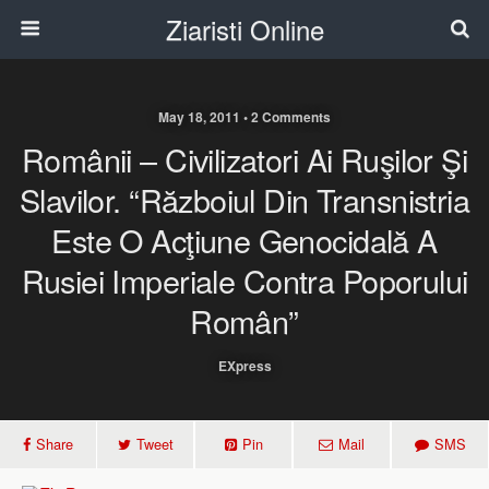
Ziaristi Online
May 18, 2011 • 2 Comments
Românii – Civilizatori Ai Ruşilor Şi
Slavilor. “Războiul Din Transnistria
Este O Acţiune Genocidală A
Rusiei Imperiale Contra Poporului
Român”
EXpress
Share
Tweet
Pin
Mail
SMS