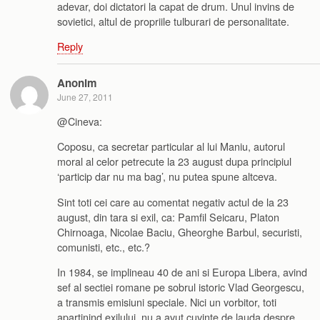
adevar, doi dictatori la capat de drum. Unul invins de
sovietici, altul de propriile tulburari de personalitate.
Reply
Anonim
June 27, 2011
@Cineva:
Coposu, ca secretar particular al lui Maniu, autorul
moral al celor petrecute la 23 august dupa principiul
‘particip dar nu ma bag’, nu putea spune altceva.
Sint toti cei care au comentat negativ actul de la 23
august, din tara si exil, ca: Pamfil Seicaru, Platon
Chirnoaga, Nicolae Baciu, Gheorghe Barbul, securisti,
comunisti, etc., etc.?
In 1984, se implineau 40 de ani si Europa Libera, avind
sef al sectiei romane pe sobrul istoric Vlad Georgescu,
a transmis emisiuni speciale. Nici un vorbitor, toti
apartinind exilului, nu a avut cuvinte de lauda despre