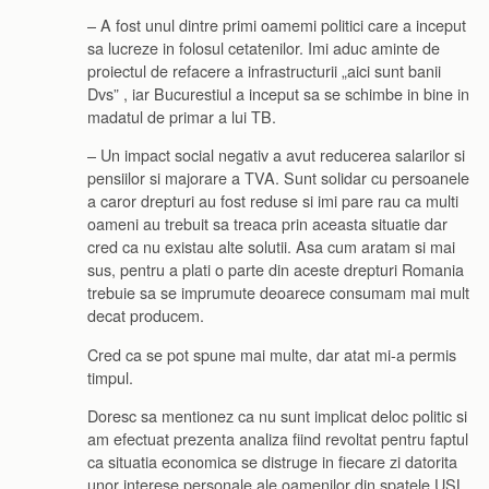
– A fost unul dintre primi oamemi politici care a inceput
sa lucreze in folosul cetatenilor. Imi aduc aminte de
proiectul de refacere a infrastructurii „aici sunt banii
Dvs” , iar Bucurestiul a inceput sa se schimbe in bine in
madatul de primar a lui TB.
– Un impact social negativ a avut reducerea salarilor si
pensiilor si majorare a TVA. Sunt solidar cu persoanele
a caror drepturi au fost reduse si imi pare rau ca multi
oameni au trebuit sa treaca prin aceasta situatie dar
cred ca nu existau alte solutii. Asa cum aratam si mai
sus, pentru a plati o parte din aceste drepturi Romania
trebuie sa se imprumute deoarece consumam mai mult
decat producem.
Cred ca se pot spune mai multe, dar atat mi-a permis
timpul.
Doresc sa mentionez ca nu sunt implicat deloc politic si
am efectuat prezenta analiza fiind revoltat pentru faptul
ca situatia economica se distruge in fiecare zi datorita
unor interese personale ale oamenilor din spatele USL