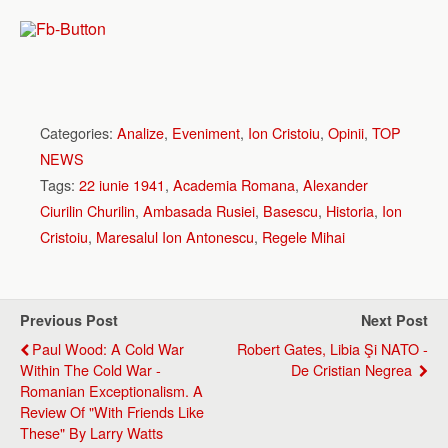
Categories:
Analize
,
Eveniment
,
Ion Cristoiu
,
Opinii
,
TOP
NEWS
Tags:
22 iunie 1941
,
Academia Romana
,
Alexander
Ciurilin Churilin
,
Ambasada Rusiei
,
Basescu
,
Historia
,
Ion
Cristoiu
,
Maresalul Ion Antonescu
,
Regele Mihai
Previous Post
Next Post
Paul Wood: A Cold War
Robert Gates, Libia Şi NATO -
Within The Cold War -
De Cristian Negrea
Romanian Exceptionalism. A
Review Of "With Friends Like
These" By Larry Watts