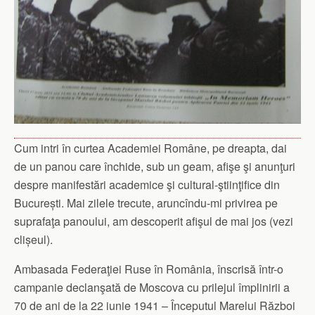
Cum intri în curtea Academiei Române, pe dreapta, dai
de un panou care închide, sub un geam, afişe şi anunţuri
despre manifestări academice şi cultural-ştiinţifice din
București. Mai zilele trecute, aruncîndu-mi privirea pe
suprafaţa panoului, am descoperit afişul de mai jos (vezi
clișeul).
Ambasada Federaţiei Ruse în România, înscrisă într-o
campanie declanşată de Moscova cu prilejul împlinirii a
70 de ani de la 22 iunie 1941 – Începutul Marelui Război