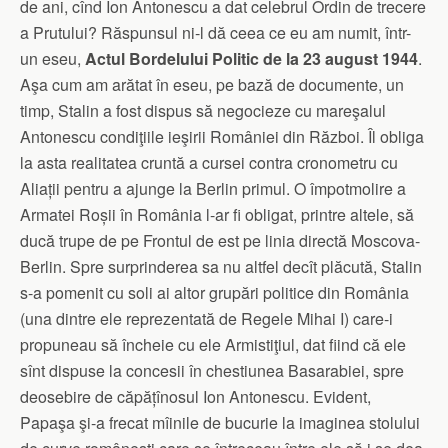
de ani, cînd Ion Antonescu a dat celebrul Ordin de trecere
a Prutului? Răspunsul ni-l dă ceea ce eu am numit, într-
un eseu,
Actul Bordelului Politic de la 23 august 1944
.
Aşa cum am arătat în eseu, pe bază de documente, un
timp, Stalin a fost dispus să negocieze cu mareşalul
Antonescu condiţiile ieşirii României din Război. Îl obliga
la asta realitatea cruntă a cursei contra cronometru cu
Aliații pentru a ajunge la Berlin primul. O împotmolire a
Armatei Roșii în România l-ar fi obligat, printre altele, să
ducă trupe de pe Frontul de est pe linia directă Moscova-
Berlin. Spre surprinderea sa nu altfel decît plăcută, Stalin
s-a pomenit cu soli ai altor grupări politice din România
(una dintre ele reprezentată de Regele Mihai I) care-i
propuneau să încheie cu ele Armistiţiul, dat fiind că ele
sînt dispuse la concesii în chestiunea Basarabiei, spre
deosebire de căpățînosul Ion Antonescu. Evident,
Papaşa şi-a frecat mîinile de bucurie la imaginea stolului