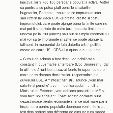
inactiva, iar 9.766.166 persoane populatia activa. Astfel
ca pentru a se putea plati pensiile si salariile
bugetarilor, Romania trebuie sa se imprumute intern
sau extern iar daca CDS-ul creste, creste si costul
imprumutului, care poate ajunge pana la limite care nu
mai pot fi suportate de catre tara (aceasta limita este
undeva pe la 700 puncte) sau pur si simplu creditorii nu
mai vor sa te imprumute si astfel se poate ajunge la
faliment. In momentul de fata datorita crizei politice
create de catre USL CDS-ul a ajuns la 500 puncte.
– Cursul de schimb a fost destul de echilibrat si
constant in guvernarile anterioare (Boc,Ungureanu) dar
in ultimele 2 luni leul a scazut foarte in raport cu euro in
mare parte datorita declaratiilor iresponsabile ale
guverului USL. Amintesc: Ministrul Munci- „vom mari
salarile si pensiile” „ vom modifica codul muncii” ;
Ministrul de Externe: „vom debloca posturile in ME si
vom face noi angajari”. Toate aceste declarati sunt
dezastruoase pentru economie si in ce mai mare parte
inselatoare pentru populatie deoarece veniturile le-au
fost deja reduse prin diferenta de curs iar cum marea