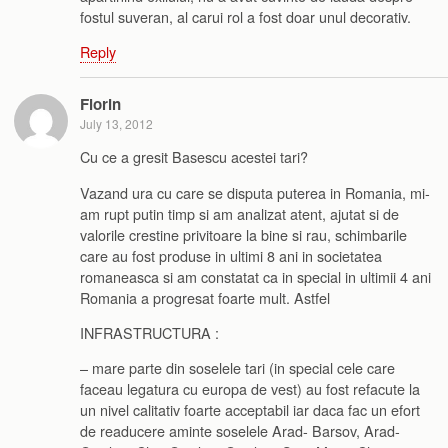
fostul suveran, al carui rol a fost doar unul decorativ.
Reply
Florin
July 13, 2012
Cu ce a gresit Basescu acestei tari?
Vazand ura cu care se disputa puterea in Romania, mi-
am rupt putin timp si am analizat atent, ajutat si de
valorile crestine privitoare la bine si rau, schimbarile
care au fost produse in ultimi 8 ani in societatea
romaneasca si am constatat ca in special in ultimii 4 ani
Romania a progresat foarte mult. Astfel
INFRASTRUCTURA :
– mare parte din soselele tari (in special cele care
faceau legatura cu europa de vest) au fost refacute la
un nivel calitativ foarte acceptabil iar daca fac un efort
de readucere aminte soselele Arad- Barsov, Arad-