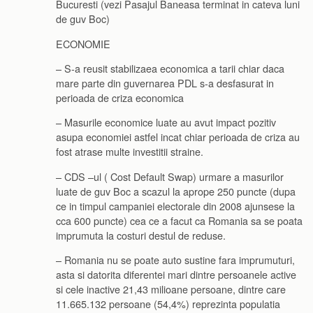
Bucuresti (vezi Pasajul Baneasa terminat in cateva luni
de guv Boc)
ECONOMIE
– S-a reusit stabilizaea economica a tarii chiar daca
mare parte din guvernarea PDL s-a desfasurat in
perioada de criza economica
– Masurile economice luate au avut impact pozitiv
asupa economiei astfel incat chiar perioada de criza au
fost atrase multe investitii straine.
– CDS –ul ( Cost Default Swap) urmare a masurilor
luate de guv Boc a scazul la aprope 250 puncte (dupa
ce in timpul campaniei electorale din 2008 ajunsese la
cca 600 puncte) cea ce a facut ca Romania sa se poata
imprumuta la costuri destul de reduse.
– Romania nu se poate auto sustine fara imprumuturi,
asta si datorita diferentei mari dintre persoanele active
si cele inactive 21,43 milioane persoane, dintre care
11.665.132 persoane (54,4%) reprezinta populatia