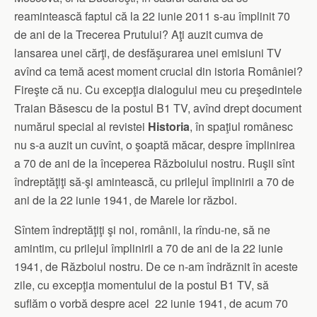
reamintească faptul că la 22 iunie 2011 s-au împlinit 70
de ani de la Trecerea Prutului? Aţi auzit cumva de
lansarea unei cărţi, de desfăşurarea unei emisiuni TV
avînd ca temă acest moment crucial din istoria României?
Fireşte că nu. Cu excepţia dialogului meu cu preşedintele
Traian Băsescu de la postul B1 TV, avînd drept document
numărul special al revistei
Historia
, în spaţiul românesc
nu s-a auzit un cuvînt, o şoaptă măcar, despre împlinirea
a 70 de ani de la începerea Războiului nostru. Ruşii sînt
îndreptăţiţi să-şi amintească, cu prilejul împlinirii a 70 de
ani de la 22 iunie 1941, de Marele lor război.
Sîntem îndreptăţiţi şi noi, românii, la rîndu-ne, să ne
amintim, cu prilejul împlinirii a 70 de ani de la 22 iunie
1941, de Războiul nostru. De ce n-am îndrăznit în aceste
zile, cu excepţia momentului de la postul B1 TV, să
suflăm o vorbă despre acel 22 iunie 1941, de acum 70