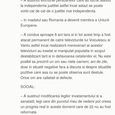
la independenta justitiei astfel incat astazi se poate
vorbi cat de cat de o justitie mai independenta.
– In madatul sau Romania a devenit membra a Uniunii
Europene.
– A condus aproape 8 ani tara si in tot acest timp a fost
atacat permanent de catre televiziunile lui Voiculescu si
Vantu astfel incat realizatorii merecenari ai acestor
televiziuni au inselat si manipulat populatia in scopul
destabilizarii tarii si in defavoarea cetatenilor ei. Nu este
posibil sa prezinti un om sau niste oameni, ani de zile,
doar in situatii negative fara a discuta si despre situatiile
pozitive care asa cu se poate observa sunt destule.
Orice om are caliatati si defecte.
SOCIAL:
– A sustinut modificarea legilor invatamantului si a
sanatatii, legi care din punctul meu de vedere pot creea
un progres real in aceste domenii care de 22 nu au fost
reformate.