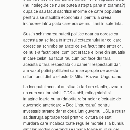
(nu inteleg,de ce nu se putea astepta pana in toamna?)
dupa ce sau facut sacrificii enorme de catre populatie
pentru a se stabiliza economia si pentru a creea
incredere intr-o piata care era de multi ani in suferinta.
Sustin schimbarea puterii politice doar ca doresc ca
aceasta sa se faca in intersul cetateanului iar cei care
doresc sa schimbe sa arate ce s-a facut bine anterior ,
ce nu s-a facut bine, cum pot ei face ei bine din situatile
in care ceilati au facut rau,cum pot face din tara
aceasta o tara respectata cu oameni respectabili dar,
am vazut putini politicieni care se apropie de aceste
criteri, unul dintre ei este Dl Mihai Razvan Ungureanu.
La inceputul acestui an situatia tari era stabila, aveam
un curs valutar stabil, CDS stabil, rating stabil si
imagine foarte buna (datorita reformelor efectuate de
guvernele anterioare – Boc,Ungureanu) pentru
investitiile straine dar in doua luni guvernul USL a reusit
sa distruga aproape totul printr-o lovitura de stat
murdara care incalaca toate regulile morale si a bunului
simt iar modus operandi seamana foarte mult cu cel