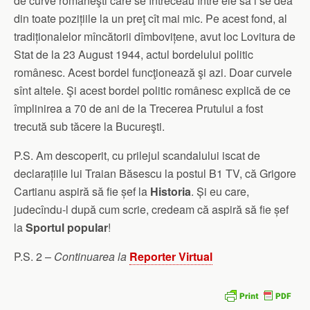
de curve româneşti care se întreceau între ele să i se dea
din toate pozițiile la un preţ cît mai mic. Pe acest fond, al
tradiționalelor mîncătorii dîmbovițene, avut loc Lovitura de
Stat de la 23 August 1944, actul bordelului politic
românesc. Acest bordel funcţionează şi azi. Doar curvele
sînt altele. Şi acest bordel politic românesc explică de ce
împlinirea a 70 de ani de la Trecerea Prutului a fost
trecută sub tăcere la Bucureşti.
P.S. Am descoperit, cu prilejul scandalului iscat de
declarațiile lui Traian Băsescu la postul B1 TV, că Grigore
Cartianu aspiră să fie șef la
Historia
. Și eu care,
judecîndu-l după cum scrie, credeam că aspiră să fie șef
la
Sportul popular
!
P.S. 2 –
Continuarea la
Reporter Virtual