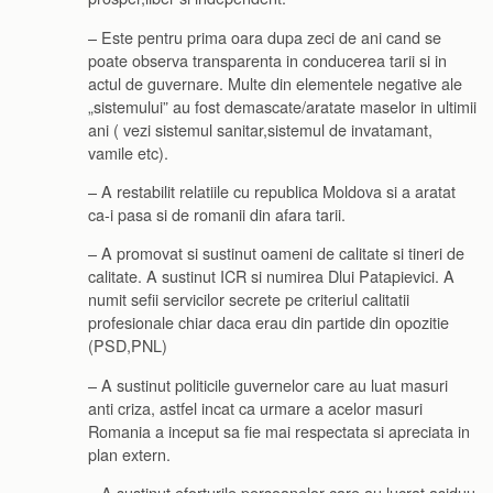
– Este pentru prima oara dupa zeci de ani cand se
poate observa transparenta in conducerea tarii si in
actul de guvernare. Multe din elementele negative ale
„sistemului” au fost demascate/aratate maselor in ultimii
ani ( vezi sistemul sanitar,sistemul de invatamant,
vamile etc).
– A restabilit relatiile cu republica Moldova si a aratat
ca-i pasa si de romanii din afara tarii.
– A promovat si sustinut oameni de calitate si tineri de
calitate. A sustinut ICR si numirea Dlui Patapievici. A
numit sefii servicilor secrete pe criteriul calitatii
profesionale chiar daca erau din partide din opozitie
(PSD,PNL)
– A sustinut politicile guvernelor care au luat masuri
anti criza, astfel incat ca urmare a acelor masuri
Romania a inceput sa fie mai respectata si apreciata in
plan extern.
– A sustinut eforturile persoanelor care au lucrat asiduu