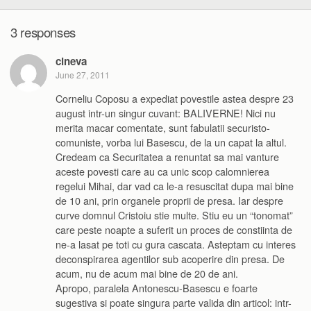
3 responses
cineva
June 27, 2011
Corneliu Coposu a expediat povestile astea despre 23
august intr-un singur cuvant: BALIVERNE! Nici nu
merita macar comentate, sunt fabulatii securisto-
comuniste, vorba lui Basescu, de la un capat la altul.
Credeam ca Securitatea a renuntat sa mai vanture
aceste povesti care au ca unic scop calomnierea
regelui Mihai, dar vad ca le-a resuscitat dupa mai bine
de 10 ani, prin organele proprii de presa. Iar despre
curve domnul Cristoiu stie multe. Stiu eu un “tonomat”
care peste noapte a suferit un proces de constiinta de
ne-a lasat pe toti cu gura cascata. Asteptam cu interes
deconspirarea agentilor sub acoperire din presa. De
acum, nu de acum mai bine de 20 de ani.
Apropo, paralela Antonescu-Basescu e foarte
sugestiva si poate singura parte valida din articol: intr-