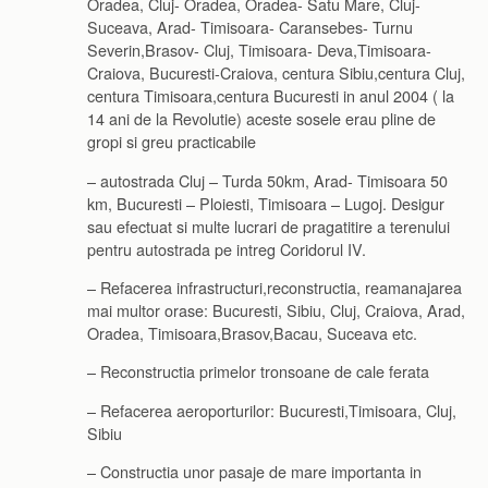
Oradea, Cluj- Oradea, Oradea- Satu Mare, Cluj-
Suceava, Arad- Timisoara- Caransebes- Turnu
Severin,Brasov- Cluj, Timisoara- Deva,Timisoara-
Craiova, Bucuresti-Craiova, centura Sibiu,centura Cluj,
centura Timisoara,centura Bucuresti in anul 2004 ( la
14 ani de la Revolutie) aceste sosele erau pline de
gropi si greu practicabile
– autostrada Cluj – Turda 50km, Arad- Timisoara 50
km, Bucuresti – Ploiesti, Timisoara – Lugoj. Desigur
sau efectuat si multe lucrari de pragatitire a terenului
pentru autostrada pe intreg Coridorul IV.
– Refacerea infrastructuri,reconstructia, reamanajarea
mai multor orase: Bucuresti, Sibiu, Cluj, Craiova, Arad,
Oradea, Timisoara,Brasov,Bacau, Suceava etc.
– Reconstructia primelor tronsoane de cale ferata
– Refacerea aeroporturilor: Bucuresti,Timisoara, Cluj,
Sibiu
– Constructia unor pasaje de mare importanta in