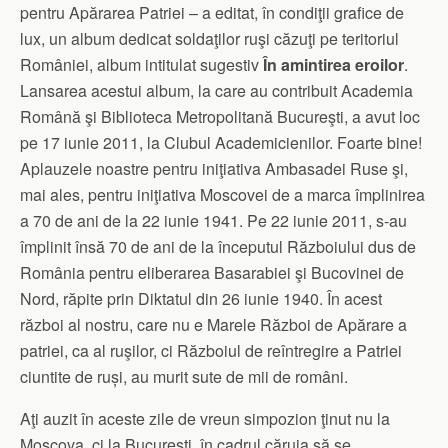
pentru Apărarea Patriei – a editat, în condiţii grafice de
lux, un album dedicat soldaţilor ruşi căzuţi pe teritoriul
României, album intitulat sugestiv
În amintirea eroilor
.
Lansarea acestui album, la care au contribuit Academia
Română şi Biblioteca Metropolitană Bucureşti, a avut loc
pe 17 iunie 2011, la Clubul Academicienilor. Foarte bine!
Aplauzele noastre pentru iniţiativa Ambasadei Ruse şi,
mai ales, pentru iniţiativa Moscovei de a marca împlinirea
a 70 de ani de la 22 iunie 1941. Pe 22 iunie 2011, s-au
împlinit însă 70 de ani de la începutul Războiului dus de
România pentru eliberarea Basarabiei şi Bucovinei de
Nord, răpite prin Diktatul din 26 iunie 1940. În acest
război al nostru, care nu e Marele Război de Apărare a
patriei, ca al ruşilor, ci Războiul de reîntregire a Patriei
ciuntite de ruși, au murit sute de mii de români.
Aţi auzit în aceste zile de vreun simpozion ţinut nu la
Moscova, ci la Bucureşti, în cadrul căruia să se