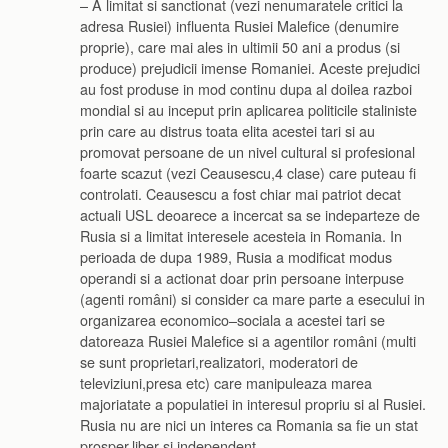
– A limitat si sanctionat (vezi nenumaratele critici la
adresa Rusiei) influenta Rusiei Malefice (denumire
proprie), care mai ales in ultimii 50 ani a produs (si
produce) prejudicii imense Romaniei. Aceste prejudici
au fost produse in mod continu dupa al doilea razboi
mondial si au inceput prin aplicarea politicile staliniste
prin care au distrus toata elita acestei tari si au
promovat persoane de un nivel cultural si profesional
foarte scazut (vezi Ceausescu,4 clase) care puteau fi
controlati. Ceausescu a fost chiar mai patriot decat
actuali USL deoarece a incercat sa se indeparteze de
Rusia si a limitat interesele acesteia in Romania. In
perioada de dupa 1989, Rusia a modificat modus
operandi si a actionat doar prin persoane interpuse
(agenti români) si consider ca mare parte a esecului in
organizarea economico–sociala a acestei tari se
datoreaza Rusiei Malefice si a agentilor români (multi
se sunt proprietari,realizatori, moderatori de
televiziuni,presa etc) care manipuleaza marea
majoriatate a populatiei in interesul propriu si al Rusiei.
Rusia nu are nici un interes ca Romania sa fie un stat
prosper,liber si independent.