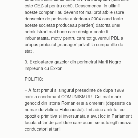
este CEZ-ul pentru cehi). Deasemenea, in ultimii
aceste companii au devenit tot mai profiatbile (spre
deosebire de perioada anterioara 2004 cand toate
aceste societati produceau pierderi) datorita unei
administrari mai bune care desigur poate fi
imbunatatita, motiv pentru care tot guvernul PDL a
propus proiectul „manageri privati la companiile de
stat”.
3. Exploatarea gazelor din perimetrul Marii Negre
impreuna cu Exxon
POLITIC:
– A fost primul si singurul presedinte de dupa 1989
care a condamant COMUNISMUL!! Cel mai mare
genocid din istoria Romaniei si a omenirii (depseste ca
numar de victime Holocaustul). Imi aduc aminte, ce
opozitie primitiva si inversunata a avut loc in Parlament
facuta chiar de partidele care acum se autolegitimeaza
conducatori ai tarii.