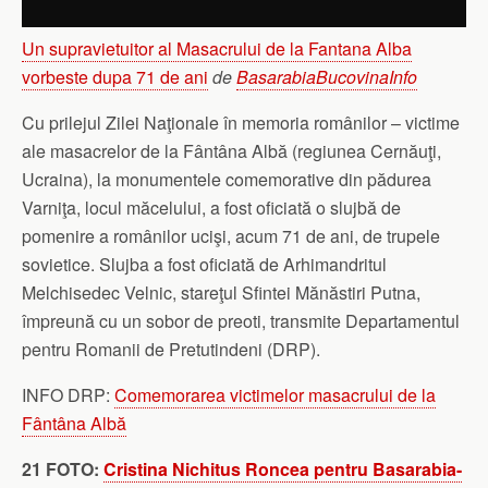
Un supravietuitor al Masacrului de la Fantana Alba
vorbeste dupa 71 de ani
de
BasarabiaBucovinaInfo
Cu prilejul Zilei Naţionale în memoria românilor – victime
ale masacrelor de la Fântâna Albă (regiunea Cernăuţi,
Ucraina), la monumentele comemorative din pădurea
Varniţa, locul măcelului, a fost oficiată o slujbă de
pomenire a românilor ucişi, acum 71 de ani, de trupele
sovietice. Slujba a fost oficiată de Arhimandritul
Melchisedec Velnic, stareţul Sfintei Mănăstiri Putna,
împreună cu un sobor de preoti, transmite Departamentul
pentru Romanii de Pretutindeni (DRP).
INFO DRP:
Comemorarea victimelor masacrului de la
Fântâna Albă
21 FOTO:
Cristina Nichitus Roncea pentru Basarabia-