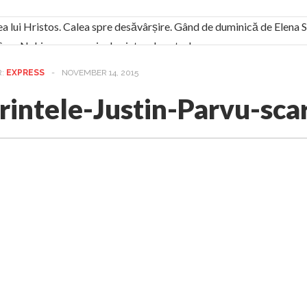
ea lui Hristos. Calea spre desăvârșire. Gând de duminică de Elena
! Sara Nukina are nevoie de ajutorul nostru!
generate de tehnologia 5G și cere Dezbatere Națională
R:
EXPRESS
-
NOVEMBER 14, 2015
vernul, dat în judecată pentru HG 5G. Antenele de telefonie mo
rintele-Justin-Parvu-sca
tă chiar de către el: Sfânta Ana – Orșova
ad și Cavalerii noilor apocalipse. “O societate înfricoșată e mult
 Televiziunea Naţională – o mare sărbătoare. VIDEO
it – pe El să-l ascultați!” În inimi “să-nflorească, ca rod de har, H
rul român: “românii sunt slavi, nu latini”. Fostul agent ceaușist d