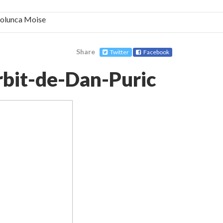
 Solunca Moise
Share
Twitter
Facebook
bilă, periculoase pentru sănătate
rbit-de-Dan-Puric
 mai ușor de stăpânit”
ristos!”
e la Humanitas militează pentru federalizarea