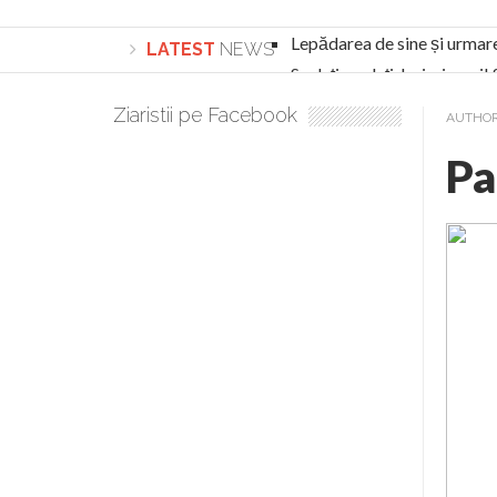
Lepădarea de sine și urmar
LATEST
NEWS
Sculați, sculați, boieri mari
Academia Române revine în cazul pericolele 
Ziaristii pe Facebook
AUTHO
Academia Română: 5G poate cauza CANCER. Gu
Pa
La Mulți Ani, Eugen Mihăescu!
Pamfil Șeicaru omagiat la Mănăstirea ctitori
Nu vă fie frică! FOTO și VIDEO cu Corneliu Vl
Mariana Nicolesco: Evenimentele Darclée la
Schimbarea la Față: “Acesta e Fiul Meu Mult Iub
Turnătorul DIE Lucian Boia înjură din nou popo
României