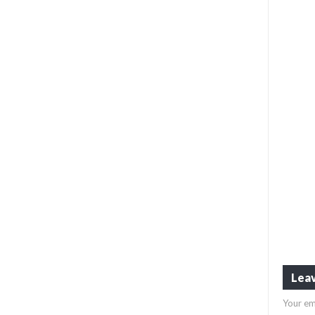
Leav
Your em