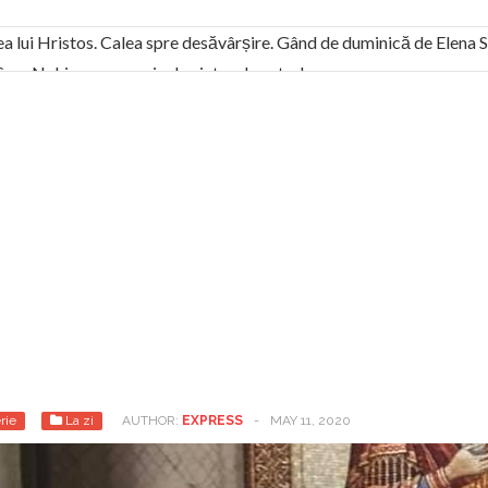
ea lui Hristos. Calea spre desăvârșire. Gând de duminică de Elena
! Sara Nukina are nevoie de ajutorul nostru!
generate de tehnologia 5G și cere Dezbatere Națională
vernul, dat în judecată pentru HG 5G. Antenele de telefonie mo
tă chiar de către el: Sfânta Ana – Orșova
ad și Cavalerii noilor apocalipse. “O societate înfricoșată e mult
 Televiziunea Naţională – o mare sărbătoare. VIDEO
it – pe El să-l ascultați!” În inimi “să-nflorească, ca rod de har, H
rul român: “românii sunt slavi, nu latini”. Fostul agent ceaușist d
rie
La zi
AUTHOR:
EXPRESS
-
MAY 11, 2020