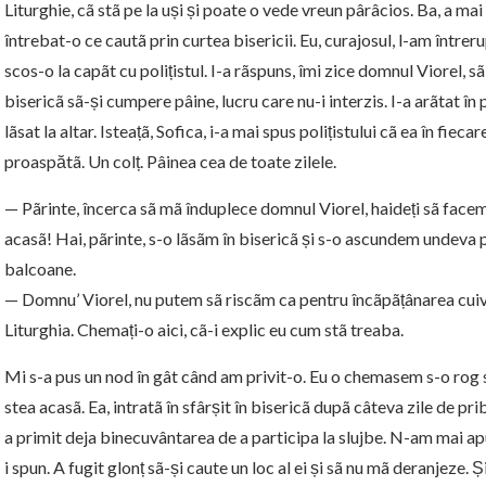
Liturghie, cã stã pe la uși și poate o vede vreun pârâcios. Ba, a mai 
întrebat-o ce cautã prin curtea bisericii. Eu, curajosul, l-am între
scos-o la capãt cu polițistul. I-a rãspuns, îmi zice domnul Viorel, sã
bisericã sã-și cumpere pâine, lucru care nu-i interzis. I-a arãtat în 
lãsat la altar. Isteațã,
Sofica
, i-a mai spus polițistului cã ea în fieca
proaspătã. Un colț. Pâinea cea de toate zilele.
— Pãrinte, încerca sã mã înduplece domnul Viorel, haideți sã face
acasã! Hai, pãrinte, s-o lãsãm în bisericã și s-o ascundem undeva
balcoane.
— Domnu’ Viorel, nu putem sã riscãm ca pentru încãpãțânarea cuiva
Liturghia. Chemați-o aici, cã-i explic eu cum stã treaba.
Mi s-a pus un nod în gât când am privit-o. Eu o chemasem s-o rog sã
stea acasã. Ea, intratã în sfârșit în bisericã dupã câteva zile de p
a primit deja binecuvântarea de a participa la slujbe. N-am mai ap
i spun. A fugit glonț sã-și caute un loc al ei și sã nu mã deranjeze.