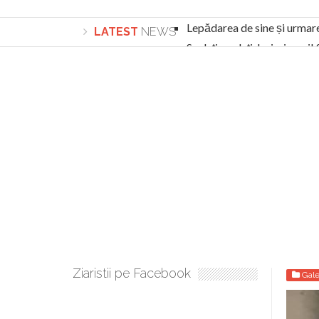
Lepădarea de sine și urmar
LATEST
NEWS
Sculați, sculați, boieri mari
Academia Române revine în cazul pericolele 
Academia Română: 5G poate cauza CANCER. Gu
La Mulți Ani, Eugen Mihăescu!
Pamfil Șeicaru omagiat la Mănăstirea ctitori
Nu vă fie frică! FOTO și VIDEO cu Corneliu Vl
Mariana Nicolesco: Evenimentele Darclée la
Schimbarea la Față: “Acesta e Fiul Meu Mult Iub
Turnătorul DIE Lucian Boia înjură din nou popo
României
Ziaristii pe Facebook
Gale