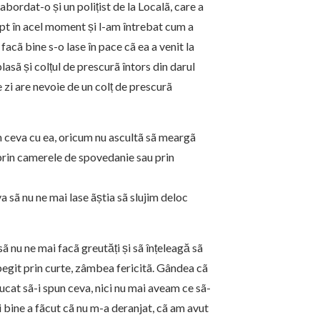
abordat-o și un polițist de la Localã, care a
rupt în acel moment și l-am întrebat cum a
 facã bine s-o lase în pace cã ea a venit la
plasã și colțul de prescurã întors din darul
re zi are nevoie de un colț de prescurã
m ceva cu ea, oricum nu ascultã sã meargã
 prin camerele de spovedanie sau prin
 sã nu ne mai lase ãștia sã slujim deloc
 nu ne mai facã greutăți și sã înțeleagă sã
ribegit prin curte, zâmbea fericitã. Gândea cã
ucat sã-i spun ceva, nici nu mai aveam ce sã-
 Și bine a fãcut cã nu m-a deranjat, cã am avut