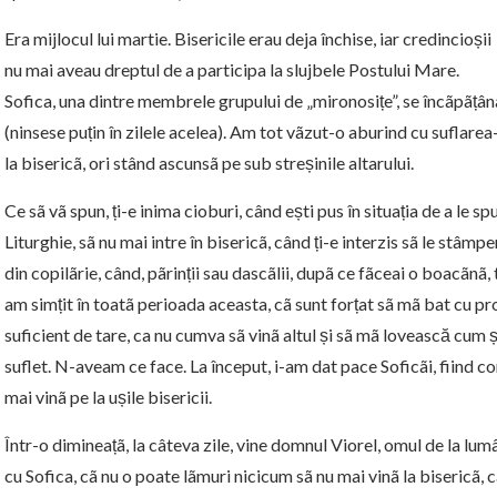
Era mijlocul lui martie. Bisericile erau deja închise, iar credincioșii
nu mai aveau dreptul de a participa la slujbele Postului Mare.
Sofica
, una dintre membrele grupului de „mironosițe”, se încãpãțâna
(ninsese puțin în zilele acelea). Am tot vãzut-o aburind cu suflarea-
la bisericã, ori stând ascunsã pe sub streșinile altarului.
Ce sã vã spun, ți-e inima cioburi, când ești pus în situația de a le s
Liturghie, sã nu mai intre în bisericã, când ți-e interzis sã le stâm
din copilãrie, când, pãrinții sau dascãlii, dupã ce fãceai o boacãnã
am simțit în toatã perioada aceasta, cã sunt forțat sã mã bat cu pr
suficient de tare, ca nu cumva sã vinã altul și sã mã lovească cum ș
suflet. N-aveam ce face. La început, i-am dat pace Soficãi, fiind c
mai vinã pe la ușile bisericii.
Într-o dimineațã, la câteva zile, vine domnul Viorel, omul de la lu
cu
Sofica
, cã nu o poate lãmuri nicicum sã nu mai vinã la bisericã, cã