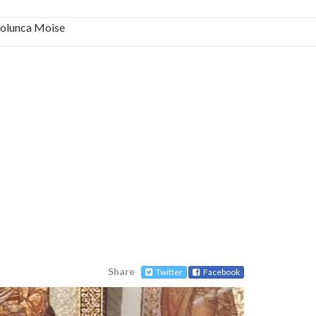
 Solunca Moise
bilă, periculoase pentru sănătate
 mai ușor de stăpânit”
ristos!”
e la Humanitas militează pentru federalizarea
Share
Twitter
Facebook