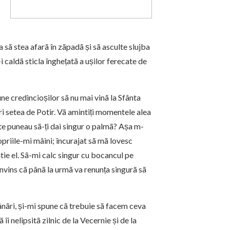
 sã stea afarã în zãpadã și sã asculte slujba
i caldã sticla înghețatã a ușilor ferecate de
pune credincioșilor sã nu mai vinã la Sfânta
peri setea de Potir. Vã amintiți momentele alea
, te puneau sã-ți dai singur o palmã? Așa m-
opriile-mi mâini; încurajat sã mã lovesc
tie el. Sã-mi calc singur cu bocancul pe
onvins cã pânã la urmã va renunța singurã sã
mânãri, și-mi spune cã trebuie sã facem ceva
 îi nelipsitã zilnic de la Vecernie și de la