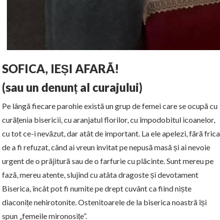
SOFICA
, IEȘI AFARÃ!
(sau un denunț al curajului)
Pe lângã fiecare parohie existã un grup de femei care se ocupã cu
curãțenia bisericii, cu aranjatul florilor, cu împodobitul icoanelor,
cu tot ce-i nevãzut, dar atât de important. La ele apelezi, fãrã frica
de a fi refuzat, când ai vreun invitat pe nepusã masã și ai nevoie
urgent de o prãjiturã sau de o farfurie cu plãcinte. Sunt mereu pe
fazã, mereu atente, slujind cu atâta dragoste și devotament
Biserica, încât pot fi numite pe drept cuvânt ca fiind niște
diaconițe nehirotonite. Ostenitoarele de la biserica noastrã își
spun „femeile mironosițe”.