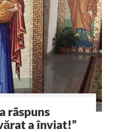
 a rãspuns
ărat a înviat!”