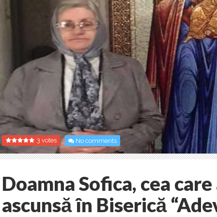
3 votes
No comments
Doamna Sofica, cea care
ascunsă în Biserică “Adev