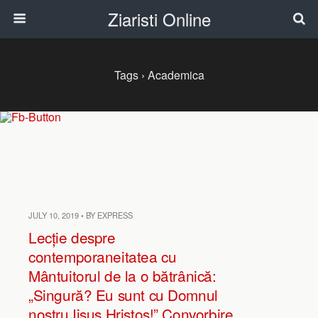
Ziaristi Online
Tags › Academica
JULY 10, 2019 • BY EXPRESS
Lecție despre
contemporaneitatea cu
Mântuitorul de la o bătrânică:
„Singură? Eu sunt cu Domnul
nostru Iisus Hristos!” Convorbire