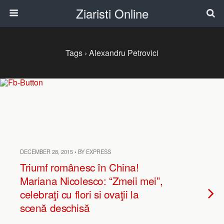
Ziaristi Online
Tags › Alexandru Petrovici
DECEMBER 28, 2015 • BY EXPRESS
Triumf românesc în China!
Mariana Nicolesco: “Zmeii mei”,
celebraţi cu flori si ovaţii la
scenă deschisă