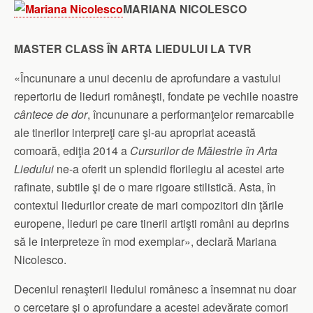
MARIANA NICOLESCO
MASTER CLASS ÎN ARTA LIEDULUI LA TVR
«Încununare a unui deceniu de aprofundare a vastului
repertoriu de lieduri româneşti, fondate pe vechile noastre
cântece de dor
, încununare a performanţelor remarcabile
ale tinerilor interpreţi care şi-au apropriat această
comoară, ediţia 2014 a
Cursurilor de Măiestrie în Arta
Liedului
ne-a oferit un splendid florilegiu al acestei arte
rafinate, subtile şi de o mare rigoare stilistică. Asta, în
contextul liedurilor create de mari compozitori din ţările
europene, lieduri pe care tinerii artişti români au deprins
să le interpreteze în mod exemplar», declară Mariana
Nicolesco.
Deceniul renaşterii liedului românesc a însemnat nu doar
o cercetare şi o aprofundare a acestei adevărate comori