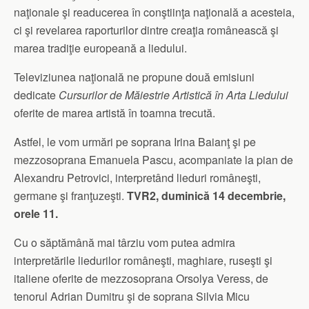
naţionale şi readucerea în conştiinţa naţională a acesteia,
ci şi revelarea raporturilor dintre creaţia românească şi
marea tradiţie europeană a liedului.
Televiziunea naţională ne propune două emisiuni
dedicate
Cursurilor de Măiestrie Artistică în Arta Liedului
oferite de marea artistă în toamna trecută.
Astfel, le vom urmări pe soprana Irina Baianţ şi pe
mezzosoprana Emanuela Pascu, acompaniate la pian de
Alexandru Petrovici, interpretând lieduri româneşti,
germane şi franţuzeşti.
TVR2, duminică 14 decembrie,
orele 11.
Cu o săptămână mai târziu vom putea admira
interpretările liedurilor româneşti, maghiare, ruseşti şi
italiene oferite de mezzosoprana Orsolya Veress, de
tenorul Adrian Dumitru şi de soprana Silvia Micu