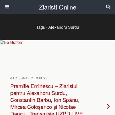
Ziaristi Online
Tags › Alexandru Surdu
JULY 5, 2020 • BY EXPRESS
Premiile Eminescu – Ziaristul
pentru Alexandru Surdu,
Constantin Barbu, Ion Spânu,
Mircea Coloșenco și Nicolae
Danciu. Transmisie UZPR LIVE