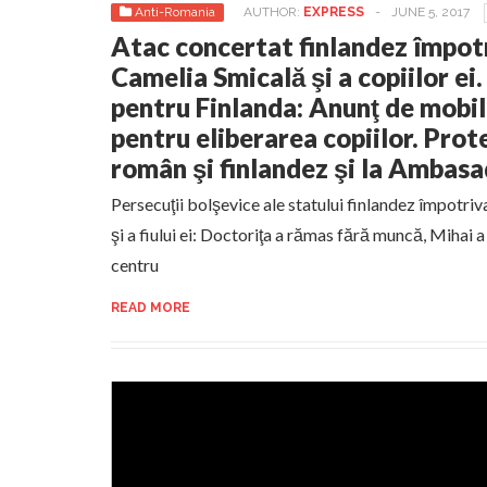
Anti-Romania
AUTHOR:
EXPRESS
-
JUNE 5, 2017
Atac concertat finlandez împotr
Camelia Smicală şi a copiilor 
pentru Finlanda: Anunţ de mobil
pentru eliberarea copiilor. Prot
român şi finlandez şi la Ambasa
Persecuţii bolşevice ale statului finlandez împotr
şi a fiului ei: Doctoriţa a rămas fără muncă, Mihai a 
centru
READ MORE