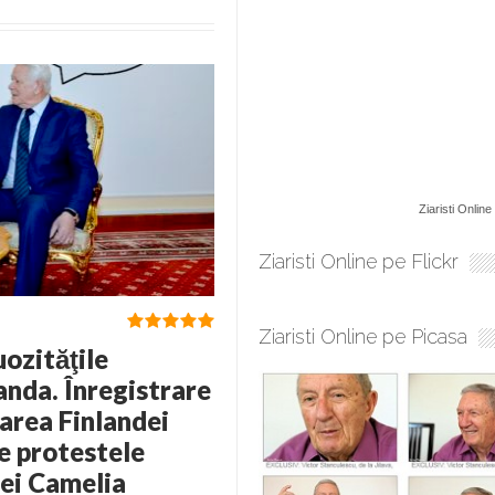
Ziaristi Online
Ziaristi Online pe Flickr
Ziaristi Online pe Picasa
ozităţile
anda. Înregistrare
rea Finlandei
e protestele
ţei Camelia