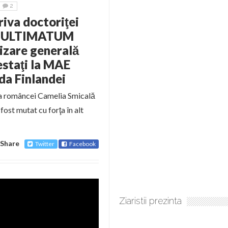
2
iva doctoriţei
ei. ULTIMATUM
izare generală
estaţi la MAE
da Finlandei
iva româncei Camelia Smicală
fost mutat cu forţa în alt
Share
Twitter
Facebook
Ziaristii prezinta