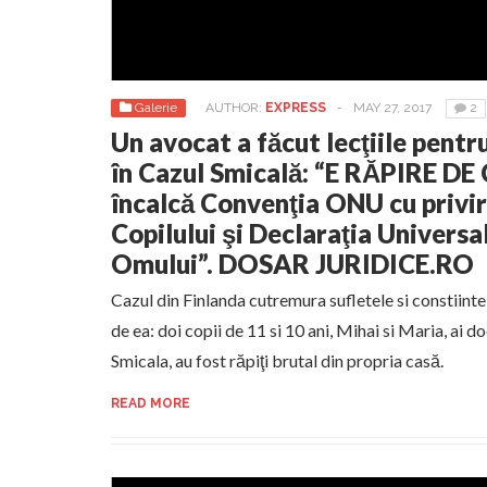
Galerie
AUTHOR:
EXPRESS
-
MAY 27, 2017
2
Un avocat a făcut lecţiile pent
în Cazul Smicală: “E RĂPIRE DE 
încalcă Convenţia ONU cu privir
Copilului şi Declaraţia Universa
Omului”. DOSAR JURIDICE.RO
Cazul din Finlanda cutremura sufletele si constiintel
de ea: doi copii de 11 si 10 ani, Mihai si Maria, ai
Smicala, au fost răpiţi brutal din propria casă.
READ MORE