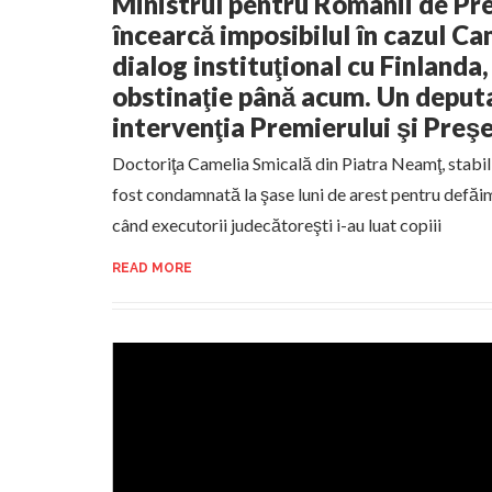
Ministrul pentru Românii de Pr
încearcă imposibilul în cazul Ca
dialog instituţional cu Finlanda,
obstinaţie până acum. Un deput
intervenţia Premierului şi Preş
Doctoriţa Camelia Smicală din Piatra Neamţ, stabilit
fost condamnată la şase luni de arest pentru defăim
când executorii judecătoreşti i-au luat copiii
READ MORE