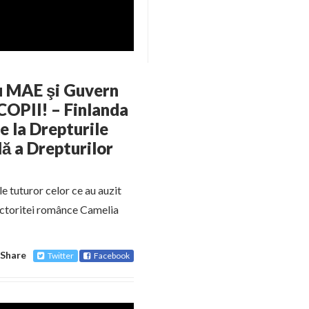
ru MAE şi Guvern
COPII! – Finlanda
e la Drepturile
lă a Drepturilor
e tuturor celor ce au auzit
 doctoritei românce Camelia
Share
Twitter
Facebook