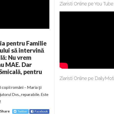
Ziaristi Online pe You Tube
ţia pentru Familie
ului să intervină
ilă: Nu vrem
sau MAE. Dar
 Smicală, pentru
Ziaristi Online pe DailyMot
i copii români – Maria şi
jutorul Dvs., reparabile. Este
!
Share
Twitter
Facebook