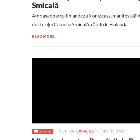
Smicală
Ambasadoarea finlandeză ironizează manifestațiile 
doctoriţei Camelia Smicală, răpiți de Finlanda.
READ MORE
Galerie
AUTHOR:
EXPRESS
-
MAY 29, 2017