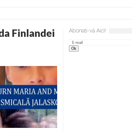
a Finlandei
Abonați-vă Aici!
lea spre desăvârșire. Gând de duminică de Elena Solunca Moise
nevoie de ajutorul nostru!
generate de tehnologia 5G și cere Dezbatere Națională
vernul, dat în judecată pentru HG 5G. Antenele de telefonie mo
tă chiar de către el: Sfânta Ana – Orșova
ad și Cavalerii noilor apocalipse. “O societate înfricoșată e mult
 Televiziunea Naţională – o mare sărbătoare. VIDEO
it – pe El să-l ascultați!” În inimi “să-nflorească, ca rod de har, H
rul român: “românii sunt slavi, nu latini”. Fostul agent ceaușist d