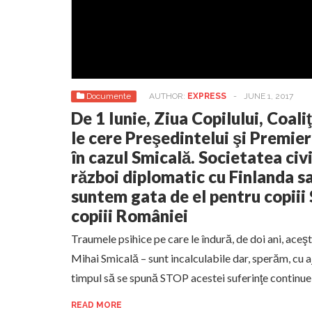
Documente
AUTHOR:
EXPRESS
-
JUNE 1, 2017
De 1 Iunie, Ziua Copilului, Coali
le cere Preşedintelui şi Premier
în cazul Smicală. Societatea civ
război diplomatic cu Finlanda 
suntem gata de el pentru copiii
copiii României
Traumele psihice pe care le îndură, de doi ani, aceşt
Mihai Smicală – sunt incalculabile dar, sperăm, cu a
timpul să se spună STOP acestei suferinţe continue
READ MORE