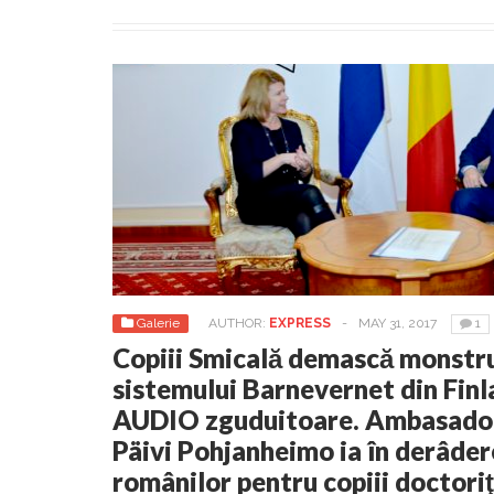
Galerie
AUTHOR:
EXPRESS
-
MAY 31, 2017
1
Copiii Smicală demască monstru
sistemului Barnevernet din Finl
AUDIO zguduitoare. Ambasadoa
Päivi Pohjanheimo ia în derâder
românilor pentru copiii doctori