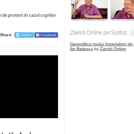
de protest în cazul copiilor
Ziaristi Online pe Scribd
Share
Twitter
Facebook
Geopolitica noului imperialism de 
Ilie Badescu
by
Ziaristi Online