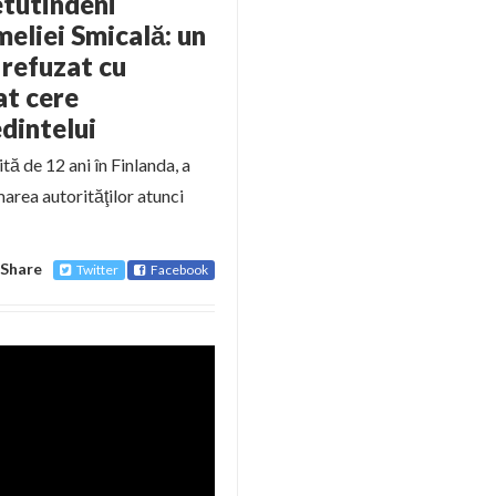
etutindeni
meliei Smicală: un
 refuzat cu
at cere
edintelui
ă de 12 ani în Finlanda, a
area autorităţilor atunci
Share
Twitter
Facebook