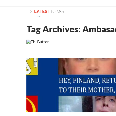
LATEST
NEWS
Tag Archives:
Ambasad
Lepădarea de sine și urmarea lui Hristos. Ca
Sculați, sculați, boieri mari! Sara Nukina are 
Academia Române revine în cazul pericolele 
Academia Română: 5G poate cauza CANCER. Gu
La Mulți Ani, Eugen Mihăescu!
Pamfil Șeicaru omagiat la Mănăstirea ctitori
Nu vă fie frică! FOTO și VIDEO cu Corneliu Vl
Mariana Nicolesco: Evenimentele Darclée la
Schimbarea la Față: “Acesta e Fiul Meu Mult Iub
Turnătorul DIE Lucian Boia înjură din nou popo
României