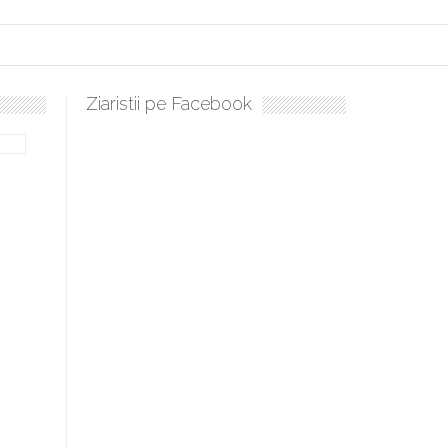
Ziaristii pe Facebook
bilă, periculoase pentru sănătate
 mai ușor de stăpânit”
ristos!”
e la Humanitas militează pentru federalizarea