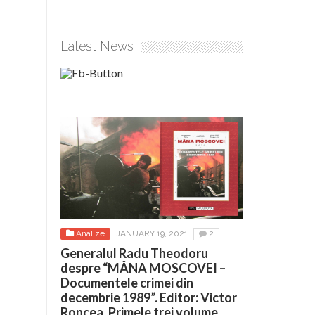
Latest News
Analize
JANUARY 19, 2021
2
Generalul Radu Theodoru
despre “MÂNA MOSCOVEI –
Documentele crimei din
decembrie 1989”. Editor: Victor
Roncea. Primele trei volume