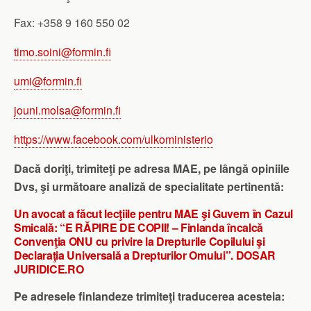
Fax: +358 9 160 550 02
timo.soini@formin.fi
umi@formin.fi
jouni.mo
lsa
@formin.fi
https://www.facebook.com/ulkoministerio
Dacă doriţi, trimiteţi pe adresa MAE, pe lângă opiniile
Dvs, şi următoare analiză de specialitate pertinentă:
Un avocat a făcut lecţiile pentru MAE şi Guvern în Cazul
Smicală: “E RĂPIRE DE COPII! – Finlanda încalcă
Convenţia ONU cu privire la Drepturile Copilului şi
Declaraţia Universală a Drepturilor Omului”. DOSAR
JURIDICE.RO
Pe adresele finlandeze trimiteţi traducerea acesteia: