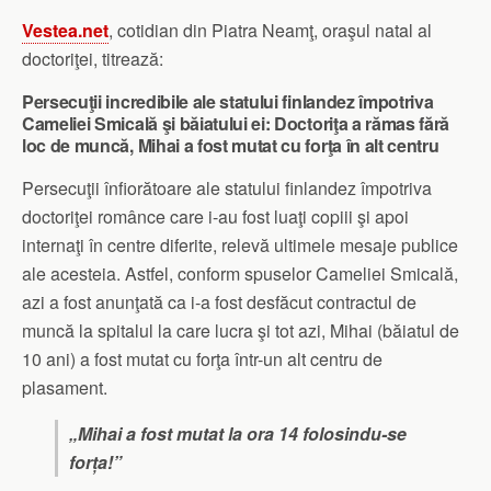
Vestea.net
, cotidian din Piatra Neamţ, oraşul natal al
doctoriţei, titrează:
Persecuţii incredibile ale statului finlandez împotriva
Cameliei Smicală şi băiatului ei: Doctoriţa a rămas fără
loc de muncă, Mihai a fost mutat cu forţa în alt centru
Persecuţii înfiorătoare ale statului finlandez împotriva
doctoriţei românce care i-au fost luaţi copiii şi apoi
internaţi în centre diferite, relevă ultimele mesaje publice
ale acesteia. Astfel, conform spuselor Cameliei Smicală,
azi a fost anunţată ca i-a fost desfăcut contractul de
muncă la spitalul la care lucra şi tot azi, Mihai (băiatul de
10 ani) a fost mutat cu forţa într-un alt centru de
plasament.
„Mihai a fost mutat la ora 14 folosindu-se
forța!”