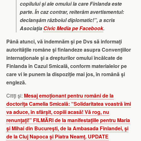
copilului şi ale omului la care Finlanda este
parte. În caz contrar, reiterăm avertismentul:
declanşăm războiul diplomatic!”, a scris
Asociaţia
Civic Media pe Facebook
.
Până atunci, vă îndemnăm şi pe Dvs să informaţi
autorităţile române şi finlandeze asupra Convenţiilor
internaţionale şi a drepturilor omului încălcate de
Finlanda în Cazul Smicală, conform materialelor pe
care vi le punem la dispoziţie mai jos, în română şi
engleză.
Citiţi şi:
Mesaj emoţionant pentru români de la
doctoriţa Camelia Smicală: “Solidaritatea voastră îmi
va aduce, în sfârşit, copiii acasă! Vă rog, nu
renunţaţi!” FILMĂRI de la manifestaţiile pentru Maria
şi Mihai din Bucureşti, de la Ambasada Finlandei, şi
de la Cluj Napoca şi Piatra Neamţ. UPDATE