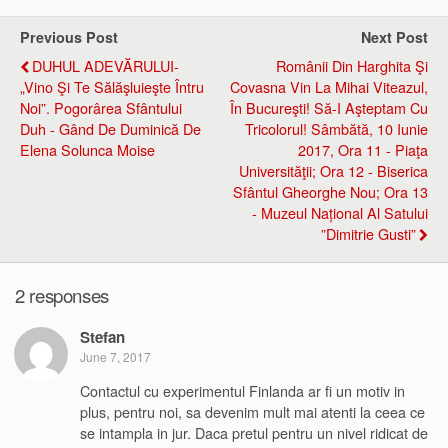
Previous Post
Next Post
DUHUL ADEVĂRULUI-
Românii Din Harghita Şi
„Vino Şi Te Sălăşluieşte Întru
Covasna Vin La Mihai Viteazul,
Noi”. Pogorârea Sfântului
În Bucureşti! Să-I Aşteptam Cu
Duh - Gând De Duminică De
Tricolorul! Sâmbătă, 10 Iunie
Elena Solunca Moise
2017, Ora 11 - Piaţa
Universităţii; Ora 12 - Biserica
Sfântul Gheorghe Nou; Ora 13
- Muzeul Național Al Satului
”Dimitrie Gusti”
2 responses
Stefan
June 7, 2017
Contactul cu experimentul Finlanda ar fi un motiv in
plus, pentru noi, sa devenim mult mai atenti la ceea ce
se intampla in jur. Daca pretul pentru un nivel ridicat de