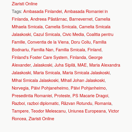
Ziaristi Online
Tags:
Ambasada Finlandei
,
Ambasada Romaniei in
Finlanda
,
Andreea Păstârnac
,
Barnevernet
,
Camelia
Mihaela Smicala
,
Camelia Smicala
,
Camelia Smicala
Jalaskoski
,
Cazul Smicala
,
Civic Media
,
Coalitia pentru
Familie
,
Conventia de la Viena
,
Doru Coliu
,
Familia
Bodnariu
,
Familia Nan
,
Familia Smicala
,
Finland
,
Finland's Foster Care System
,
Finlanda
,
George
Alexander
,
Jalaskoski
,
Juha Sipilä
,
MAE
,
Maria Alexandra
Jalaskoski
,
Maria Smicala
,
Maria Smicala Jalaskoski
,
Mihai Smicala Jalaskoski
,
Mihail Johan Jalaskoski
,
Norvegia
,
Päivi Pohjaneheimo
,
Päivi Pohjanheimo
,
Presedintia Romaniei
,
Proteste
,
PS Macarie Dragoi
,
Razboi
,
razboi diplomatic
,
Răzvan Rotundu
,
Romania
,
Tampere
,
Teodor Melescanu
,
Uniunea Europeana
,
Victor
Roncea
,
Ziaristi Online