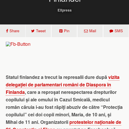
EXpress
Share
Tweet
Pin
Mail
SMS
Statul finlandez a trecut la represalii dure după
vizita
delegaţiei de parlamentari români de Diaspora în
Finlanda
, care a reproşat nerespectarea drepturilor
copilului şi ale omului în Cazul Smicală, medicul
român căruia i-au fost răpiţi abuziv de către “Protecţia
copilului” cei doi copii minori, Maria, de 10 ani, şi
Mihai de 11 ani. Organizatorii
protestelor naţionale de