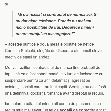
şi
„Mi s-a reziliat si contractul de muncă azi. S-
au dat niște telefoane. Practic nu mai am
nici o posibilitate de trai. Deoarece nimeni
nu are curajul sa ma angajeze!”
– acestea sunt cele două mesaje postate pe net de
Camelia Smicală, strigăte de disperare ale femeii strivite
efectiv de statul finlandez.
Motivul rezilierii contractului de muncă ţine probabil de
faptul că ea a fost condamnată la 6 luni de închisoare cu
suspendare pentru că ar fi defăimat şi agresat pe
asistenţii sociali care i-au luat copiii. Sentinţa nu este însă
una definitivă, doctoriţa româncă având dreptul la recurs.
Iar mutarea băiatului într-un alt centru de plasament, cu
regim mult mai sever (un fel de
şcoală de corecţie
) a fost