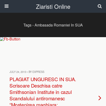
Ziaristi Online
Tags › Ambasada Romaniei In SUA
JULY 24, 2013 • BY EXPRESS
PLAGIAT UNGURESC IN SUA.
Scrisoare Deschisa catre
Smithsonian Institute in cazul
Scandalului antiromanesc
“Mostenirea maghiara: