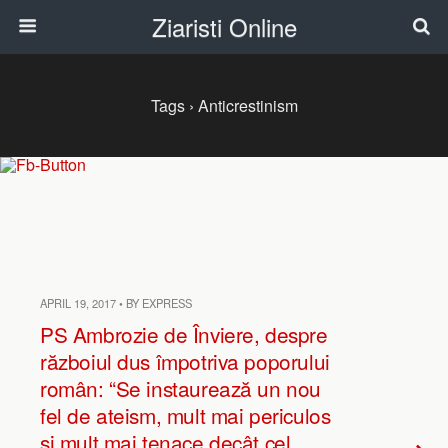
Ziaristi Online
Tags › Anticrestinism
APRIL 19, 2017 • BY EXPRESS
PS Ambrozie de Înviere, despre
războiul dus împotriva poporului
român: “Se instaurează un nou
fel de ateism, mult mai periculos
şi mult mai tenace decât cel