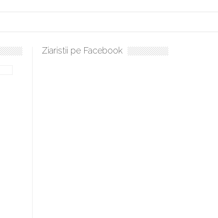
Ziaristii pe Facebook
Sculați, sculați, boieri mari! Sara Nukina are nevoie de ajutorul 