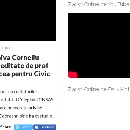
Ziaristi Online pe You Tube
1
iva Corneliu
editate de prof
cea pentru Civic
Ziaristi Online pe DailyMot
or si cercetatorilor
uritatii si Colegiului CNSAS
sarelor secrete privind
odreanu, sine ira et studio.
Share
Twitter
Facebook