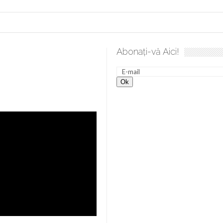
Abonați-vă Aici!
a spre desăvârșire. Gând de duminică de Elena Solunca Moise