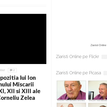
Ziaristi Online
Ziaristi Online pe Flickr
2012
2
Ziaristi Online pe Picasa
ozitia lui Ion
ului Miscarii
, XII si XIII ale
Corneliu Zelea