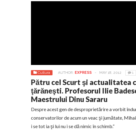
Cultura
AUTHOR:
EXPRESS
-
MAY 18, 2012
1
Pătru cel Scurt şi actualitatea 
ţărăneşti. Profesorul Ilie Bade
Maestrului Dinu Sararu
Despre acest gen de desproprietărire a vorbit înd
conservatorilor de acum un veac şi jumătate, Mihai 
i se tot ia şi lui nu i se dă nimic în schimb.”