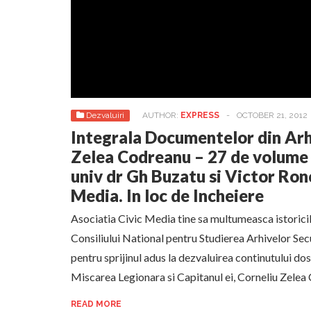
Dezvaluiri
AUTHOR:
EXPRESS
-
OCTOBER 21, 2012
Integrala Documentelor din Arh
Zelea Codreanu – 27 de volume 
univ dr Gh Buzatu si Victor Ron
Media. In loc de Incheiere
Asociatia Civic Media tine sa multumeasca istoricil
Consiliului National pentru Studierea Arhivelor Sec
pentru sprijinul adus la dezvaluirea continutului do
Miscarea Legionara si Capitanul ei, Corneliu Zelea C
READ MORE