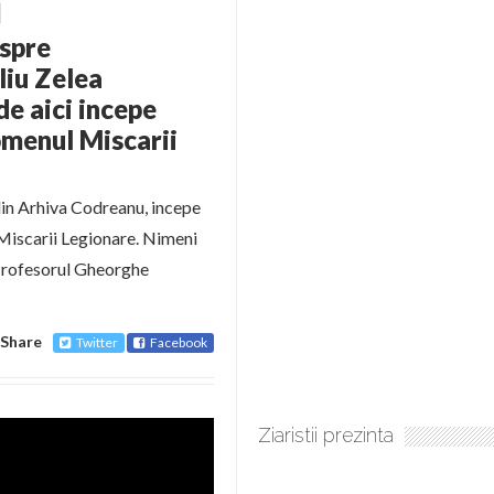
spre
liu Zelea
de aici incepe
omenul Miscarii
in Arhiva Codreanu, incepe
Miscarii Legionare. Nimeni
 Profesorul Gheorghe
Share
Twitter
Facebook
Ziaristii prezinta