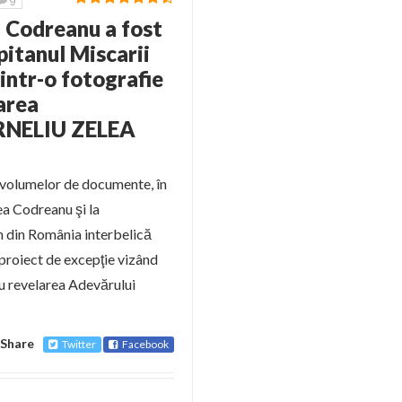
9
 Codreanu a fost
pitanul Miscarii
 intr-o fotografie
area
NELIU ZELEA
a volumelor de documente, în
lea Codreanu şi la
in din România interbelică
proiect de excepţie vizând
ru revelarea Adevărului
Share
Twitter
Facebook