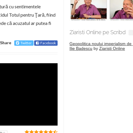
ătură cu sentimentele
tidul Totul pentru Ţară, fiind
ede că acuzatul ar putea fi
Ziaristi Online pe Scribd
Share
Twitter
Facebook
Geopolitica noului imperialism de 
Ilie Badescu
by
Ziaristi Online