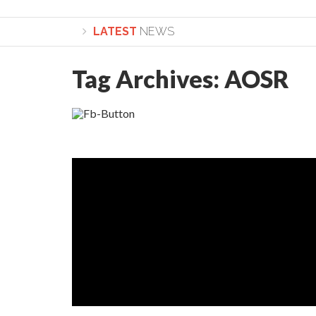
LATEST
NEWS
Tag Archives:
AOSR
Lepădarea de sine și urmarea lui Hristos. Cale