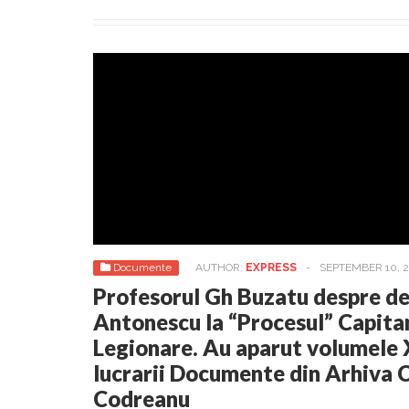
Documente
AUTHOR:
EXPRESS
-
SEPTEMBER 10, 
Profesorul Gh Buzatu despre dep
Antonescu la “Procesul” Capitan
Legionare. Au aparut volumele XI
lucrarii Documente din Arhiva 
Codreanu