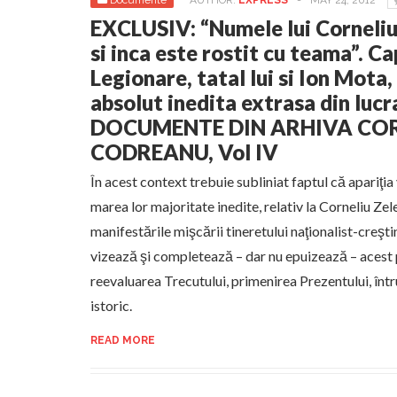
Documente
AUTHOR:
EXPRESS
-
MAY 24, 2012
EXCLUSIV: “Numele lui Corneliu
si inca este rostit cu teama”. Ca
Legionare, tatal lui si Ion Mota,
absolut inedita extrasa din lucr
DOCUMENTE DIN ARHIVA COR
CODREANU, Vol IV
În acest context trebuie subliniat faptul că apariţi
marea lor majoritate inedite, relativ la Corneliu Ze
manifestările mişcării tineretului naţionalist-creşt
vizează şi completează – dar nu epuizează – acest 
reevaluarea Trecutului, primenirea Prezentului, înt
istoric.
READ MORE