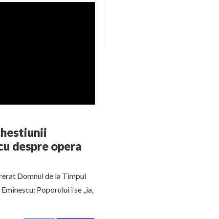
chestiunii
scu despre opera
urerat Domnul de la Timpul
Eminescu: Poporului i se „ia,