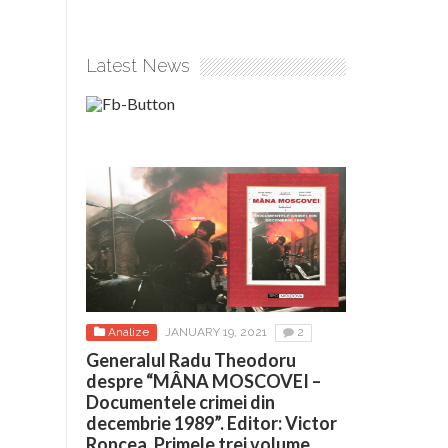
Latest News
Analize
JANUARY 19, 2021
2
Generalul Radu Theodoru
despre “MÂNA MOSCOVEI –
Documentele crimei din
decembrie 1989”. Editor: Victor
Roncea. Primele trei volume